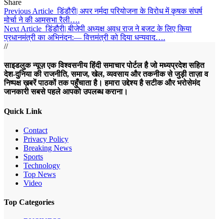
Share
Previous Article
डिंडौरी| अपर नर्मदा परियोजना के विरोध में कृषक संघर्ष
मोर्चा ने की आमसभा रैली….
Next Article
डिंडौरी| बीजेपी अध्यक्ष अवध राज ने बजट के लिए किया
प्रधानमंत्री का अभिनंदन:— वित्तमंत्री को दिया धन्यवाद….
//
साइडलुक न्यूज़ एक विश्वसनीय हिंदी समाचार पोर्टल है जो मध्यप्रदेश सहित
देश-दुनिया की राजनीति, समाज, खेल, व्यवसाय और तकनीक से जुड़ी ताज़ा व
निष्पक्ष ख़बरें पाठकों तक पहुँचाता है। हमारा उद्देश्य है सटीक और भरोसेमंद
जानकारी सबसे पहले आपको उपलब्ध कराना।
Quick Link
Contact
Privacy Policy
Breaking News
Sports
Technology
Top News
Video
Top Categories