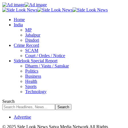
Home
India
MP
Jabalpur
Dindori
Crime Record
SCAM
Court / Ordes / Notice
Sidelook Special Report
Dharm / Vastu / Sanskar
Politics
Business
Health
Sports
Technology
Search
Advertise
© 2025 Side Look News Satya Media Network All Rights