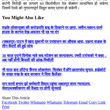
कटंगी तिरोड़ी का लगभग 60 किलोमीटर रेल सेक्शन लाभान्वित हो सकेगा
जिसमें रेलवे को गुणवत्तापूर्ण विद्युत सतत् प्राप्त हो सकेगी।
You Might Also Like
तड़के लोकायुक्त की करोड़पति बाबू के ठिकाने पर छापा, जमीन-मकान-फार्म
हाउस के कागज देख अफसर भी रह गए दंग
(जबलपुर) पाटन में खाद दुकानों पर प्रशासन का औचक धावा, उड़ना सड़क के
तीन केंद्रों की हुई जांच
38 साल पुराने विनोबा भावे सब-स्टेशन का कायाकल्प, एमपी ट्रांसको ने कहा –
अब नहीं होगी बिजली की आंख-मिचौली
नौ साल बाद लौटेगा कैंपस लोकतंत्र, सितंबर में होंगे छात्रसंघ चुनाव, हाईकोर्ट
के सख्त रुख के बाद सरकार ने दिया कैलेंडर
सन फार्मा बनाम पूर्व कर्मचारी विवाद पहुंचा जबलपुर श्रम न्यायालय,
सेवापृथक्कीकरण की वैधता पर होगी सुनवाई
Share This Article
Facebook
Twitter
Whatsapp
Whatsapp
Telegram
Email
Copy Link
Print