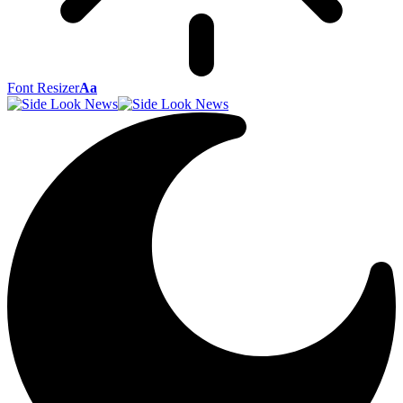
Font Resizer
Aa