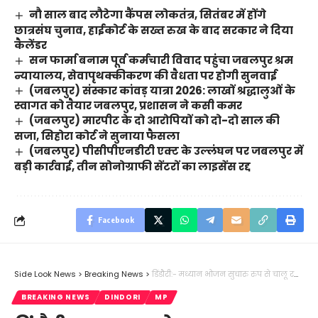
नौ साल बाद लौटेगा कैंपस लोकतंत्र, सितंबर में होंगे
छात्रसंघ चुनाव, हाईकोर्ट के सख्त रुख के बाद सरकार ने दिया
कैलेंडर
सन फार्मा बनाम पूर्व कर्मचारी विवाद पहुंचा जबलपुर श्रम
न्यायालय, सेवापृथक्कीकरण की वैधता पर होगी सुनवाई
(जबलपुर) संस्कार कांवड़ यात्रा 2026: लाखों श्रद्धालुओं के
स्वागत को तैयार जबलपुर, प्रशासन ने कसी कमर
(जबलपुर) मारपीट के दो आरोपियों को दो-दो साल की
सजा, सिहोरा कोर्ट ने सुनाया फैसला
(जबलपुर) पीसीपीएनडीटी एक्ट के उल्लंघन पर जबलपुर में
बड़ी कार्रवाई, तीन सोनोग्राफी सेंटरों का लाइसेंस रद्द
Facebook
Side Look News
>
Breaking News
>
डिंडौरी:- मध्यान भोजन सुचारु रुप से चालू रखने के एवज में 10 हजार रिश्वत लेते हुए प्रधान पाठक रँगे हाथ पकड़ाया…..
BREAKING NEWS
DINDORI
MP