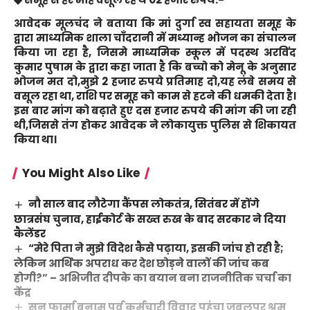
आवेदक मूलचंद ने बताया कि मां दुर्गा स्व सहायता समूह के
द्वारा माध्यमिक शाला चाँदरानी में मध्यान्ह भोजन का संचालन
किया जा रहा है, जिसमे माध्यमिक स्कूल में पदस्थ अरविंद
कुमार पुषाम के द्वारा कहा जाता है कि बच्चो को मेनू के अनुसार
भोजन मत दो,मुझे 2 हजार रुपये प्रतिमाह दो,यह लंबे समय से
वसूल रहा था, राशि पर समूह को काम से हटने की धमकी देता है।
इस बार मांग को बढ़ाते हुए दस हजार रुपये की मांग की जा रही
थी,जिससे तंग होकर आवेदक ने लोकायुक्त पुलिस से शिकायत
किया था।
You Might Also Like
नौ साल बाद लौटेगा कैंपस लोकतंत्र, सितंबर में होंगे
छात्रसंघ चुनाव, हाईकोर्ट के सख्त रुख के बाद सरकार ने दिया
कैलेंडर
“मेरे पिता ने मुझे विदेश कैसे पढ़ाया, इसकी जांच हो रही है;
लेकिन आर्थिक अपराध कर देश छोड़ने वालों की जांच कब
होगी?” – अभिजीत दीपके का बयान बना राजनीतिक चर्चा का
केंद्र
सन फार्मा बनाम पूर्व कर्मचारी विवाद पहुंचा जबलपुर श्रम