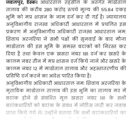
जबलपुर, डेस्क।
आधारताल तहसील के अंतर्गत माढोताल
तालाब की करीब 280 करोड़ रुपये मूल्य की 55.84 एकड़
भूमि को मप्र शासन के नाम दर्ज कर दी गई है। न्यायालय
अनुविभागीय राजस्व अधिकारी आधारताल में प्रचलित इस
प्रकरण में अनुविभागीय अधिकारी राजस्व आधारताल नम:
शिवाय अरजरिया ने सभी पक्षों की सुनवाई के बाद मौजा
माढोताल की इस भूमि के समस्त बटांकों को निरस्त कर
दिया है तथा केवल एक खसरा नंबर 181 दर्ज कर खसरे के
कालम नंबर तीन में मप्र शासन दर्ज किये जाने और खसरे के
कालम नंबर 12 में माढोताल तालाब और अहस्तांतरणीय की
प्रविष्टि दर्ज करने का आदेश पारित किया है।
अनुविभागीय अधिकारी आधारताल नम: शिवाय अरजरिया के
मुताबिक माढोताल तालाब की इस भूमि का तालाब मद में
बटांक होने से संबंधित मूल खसरा नंबर 181 के सभी
बटांकधारियों को बटांक के संबंध में नोटिस जारी कर जवाब
प्राप्त किये गये थे। उन्होंने बताया कि सभी बटांकधारियों का
पक्ष सुनने के बाद सभी बटांकों को निरस्त कर माढोताल
तालाब की भूमि का पूर्व खसरा नंबर 181 दर्ज करते हुए