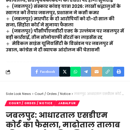
न्यायालय, सेवापृथक्कीकरण की वैधता पर होगी सुनवाई
(जबलपुर) संस्कार कांवड़ यात्रा 2026: लाखों श्रद्धालुओं के
स्वागत को तैयार जबलपुर, प्रशासन ने कसी कमर
(जबलपुर) मारपीट के दो आरोपियों को दो-दो साल की
सजा, सिहोरा कोर्ट ने सुनाया फैसला
(जबलपुर) पीसीपीएनडीटी एक्ट के उल्लंघन पर जबलपुर में
बड़ी कार्रवाई, तीन सोनोग्राफी सेंटरों का लाइसेंस रद्द
मेडिकल साइंस यूनिवर्सिटी के विखंडन पर जबलपुर में
उबाल, कांग्रेस ने दी व्यापक आंदोलन की चेतावनी
Facebook
Side Look News
>
Court / Ordes / Notice
>
जबलपुर: आधारताल एसडीएम कोर्ट का फैसला, माढोताल तालाब की 280 करोड़ की भूमि हुई शासन के नाम दर्ज
COURT / ORDES / NOTICE
JABALPUR
जबलपुर: आधारताल एसडीएम
कोर्ट का फैसला, माढोताल तालाब