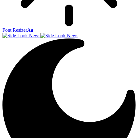
Font Resizer
Aa