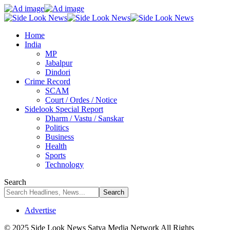
Home
India
MP
Jabalpur
Dindori
Crime Record
SCAM
Court / Ordes / Notice
Sidelook Special Report
Dharm / Vastu / Sanskar
Politics
Business
Health
Sports
Technology
Search
Advertise
© 2025 Side Look News Satya Media Network All Rights