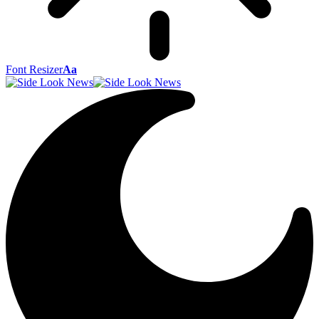
Font Resizer
Aa