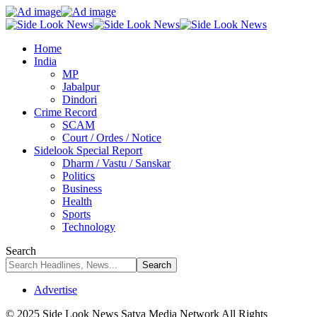
Home
India
MP
Jabalpur
Dindori
Crime Record
SCAM
Court / Ordes / Notice
Sidelook Special Report
Dharm / Vastu / Sanskar
Politics
Business
Health
Sports
Technology
Search
Advertise
© 2025 Side Look News Satya Media Network All Rights