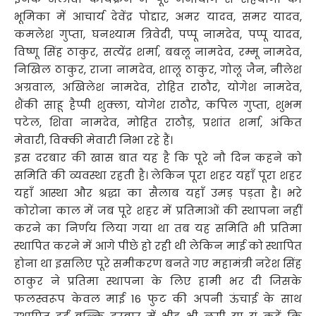
भूमिका में आचार्य देवेंद्र पोद्दार, अमर यादव, समर यादव,
कमलेश गुप्ता, घनश्याम त्रिवेदी, पप्पू नामदेव, पप्पू यादव,
विष्णू सिंह ठाकुर, सत्येंद्र शर्मा, बबलू नामदेव, रम्मू नामदेव,
निखिल ठाकुर, राजा नामदेव, शालू ठाकुर, गोलू जैन, नीलेश
अग्रवाल, अखिलेश नामदेव, रोहित राठौर, योगेश नामदेव,
शैंकी साहू हैप्पी शुक्ला, योगेश राठौर, कपिल गुप्ता, शुभम
पटेल, शिवा नामदेव, मोहित राठौड़, प्रशांत शर्मा, अंकित
मेवारी, विक्की मेवारी निभा रहे हैं।
इस दरबार की खास बात यह है कि पूरे नौ दिन कहने को
समिति की व्यवस्था रहती है। लेकिन पूरा शहर यहाँ पूरा शहर
यहाँ आस्था और श्रद्धा का सैलाब यहाँ उमड़ पड़ता है। भरे
कोरोना काल में जब पूरे शहर में प्रतिमाओं की स्थापना नहीं
करने का निर्णय लिया गया था तब यह समिति भी प्रतिमा
स्थापित करने में आगे पीछे हो रही थी लेकिन माई को स्थापित
होना था इसलिए पूरे समीकरण बनते गए महामंत्री नरेश सिंह
ठाकुर ने प्रतिमा स्थापना के लिए हामी भर दी जिसके
फलस्वरूप केवल माई 16 फुट की अपनी ऊंचाई के साथ