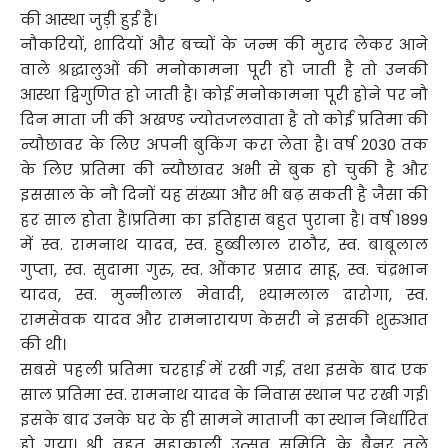
की आस्था जुड़ी हुई है।
नौकरियों, शादियों और बच्चों के जन्म की मुराद लेकर आने
वाले श्रद्धालुओं की मनोकामना पूरी हो जाती है तो उनकी
आस्था द्विगुणित हो जाती है। कोई मनोकामना पूरी होने पर नौ
दिन माता जी की अखण्ड ज्योतजलवाता है तो कोई प्रतिमा की
न्यौछावर के लिए अपनी बुकिंग करा लेता है। वर्ष 2030 तक
के लिए प्रतिमा की न्यौछावर अभी से बुक हो चुकी है और
इससाल के नौ दिनों यह संख्या और भी बढ़ सकती है जैसा की
हर साल होता है।प्रतिमा का इतिहास बहुत पुराना है। वर्ष 1899
में स्व. रामनाथ यादव, स्व. हुब्बीलाल राठौर, स्व. बाबूलाल
गुप्ता, स्व. सुदामा गुरु, स्व. ओंकार प्रसाद साहू, स्व. चंद्रभान
यादव, स्व. मुन्नीलाल मेवादी, श्यामलाल दारोगा, स्व.
रामसेवक यादव और रामनारायण केसरी ने इसकी शुरुआत
की थी।
सबसे पहली प्रतिमा चरहाई में रखी गई, तथा इसके बाद एक
साल प्रतिमा स्व. रामनाथ यादव के निवास स्थान पर रखी गई।
इसके बाद उनके घर के ही सामने माताजी का स्थान निर्धारित
हो गया। श्री वृहत महाकाली उत्सव समिति के बैनर तले