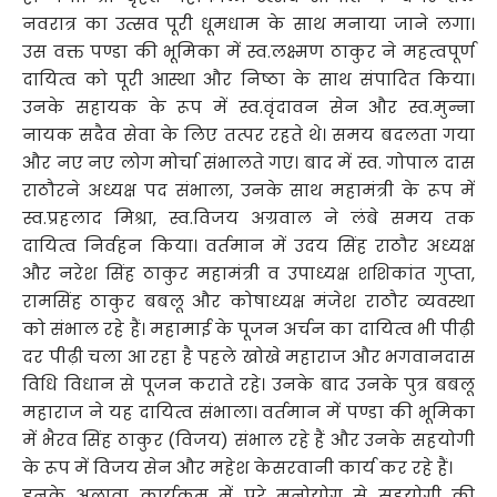
नवरात्र का उत्सव पूरी धूमधाम के साथ मनाया जाने लगा।
उस वक्त पण्डा की भूमिका में स्व.लक्ष्मण ठाकुर ने महत्वपूर्ण
दायित्व को पूरी आस्था और निष्ठा के साथ संपादित किया।
उनके सहायक के रूप में स्व.वृंदावन सेन और स्व.मुन्ना
नायक सदैव सेवा के लिए तत्पर रहते थे। समय बदलता गया
और नए नए लोग मोर्चा संभालते गए। बाद में स्व. गोपाल दास
राठौरने अध्यक्ष पद संभाला, उनके साथ महामंत्री के रूप में
स्व.प्रहलाद मिश्रा, स्व.विजय अग्रवाल ने लंबे समय तक
दायित्व निर्वहन किया। वर्तमान में उदय सिंह राठौर अध्यक्ष
और नरेश सिंह ठाकुर महामंत्री व उपाध्यक्ष शशिकांत गुप्ता,
रामसिंह ठाकुर बबलू और कोषाध्यक्ष मंजेश राठौर व्यवस्था
को संभाल रहे हैं। महामाई के पूजन अर्चन का दायित्व भी पीढ़ी
दर पीढ़ी चला आ रहा है पहले खोखे महाराज और भगवानदास
विधि विधान से पूजन कराते रहे। उनके बाद उनके पुत्र बबलू
महाराज ने यह दायित्व संभाला। वर्तमान में पण्डा की भूमिका
में भैरव सिंह ठाकुर (विजय) संभाल रहे हैं और उनके सहयोगी
के रूप में विजय सेन और महेश केसरवानी कार्य कर रहे हैं।
इनके अलावा कार्यक्रम में पूरे मनोयोग से सहयोगी की