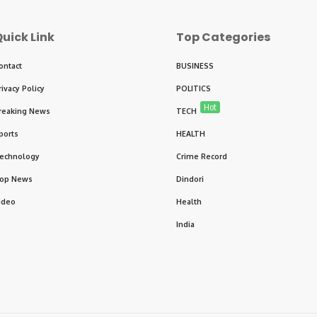
uick Link
Top Categories
ontact
BUSINESS
rivacy Policy
POLITICS
Hot
reaking News
TECH
ports
HEALTH
echnology
Crime Record
op News
Dindori
ideo
Health
India