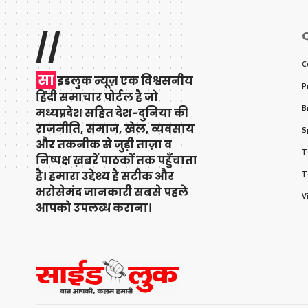
//
Q
C
सा
इडलुक न्यूज़ एक विश्वसनीय
P
हिंदी समाचार पोर्टल है जो
B
मध्यप्रदेश सहित देश-दुनिया की
राजनीति, समाज, खेल, व्यवसाय
S
और तकनीक से जुड़ी ताज़ा व
T
निष्पक्ष ख़बरें पाठकों तक पहुँचाता
है। हमारा उद्देश्य है सटीक और
T
भरोसेमंद जानकारी सबसे पहले
V
आपको उपलब्ध कराना।