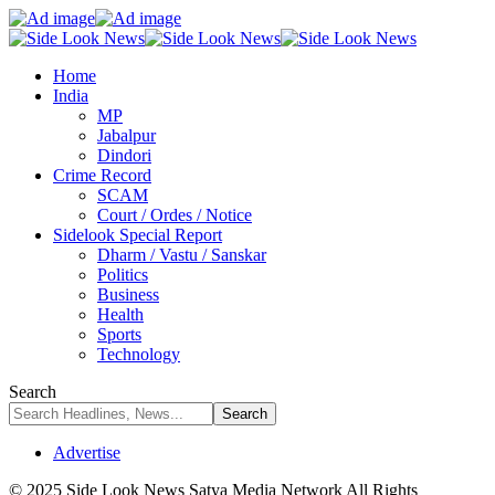
Home
India
MP
Jabalpur
Dindori
Crime Record
SCAM
Court / Ordes / Notice
Sidelook Special Report
Dharm / Vastu / Sanskar
Politics
Business
Health
Sports
Technology
Search
Advertise
© 2025 Side Look News Satya Media Network All Rights