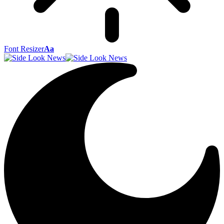
Font Resizer
Aa