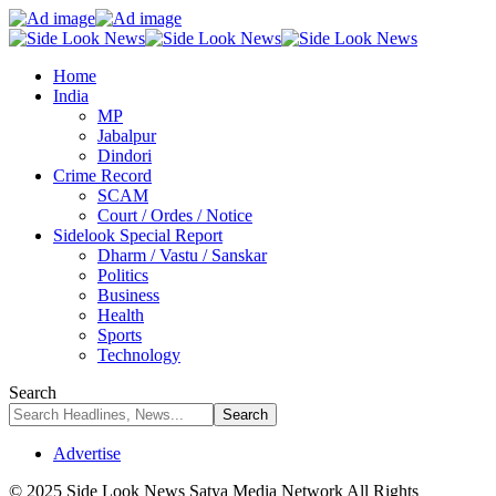
Home
India
MP
Jabalpur
Dindori
Crime Record
SCAM
Court / Ordes / Notice
Sidelook Special Report
Dharm / Vastu / Sanskar
Politics
Business
Health
Sports
Technology
Search
Advertise
© 2025 Side Look News Satya Media Network All Rights