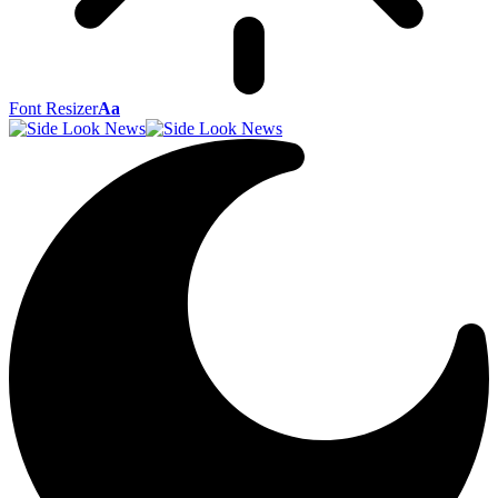
Font Resizer
Aa