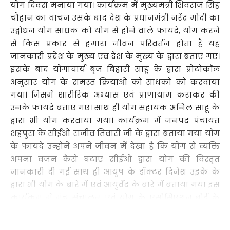
योग दिवस मनाया गया। कार्यक्रम में मुख्यमंत्री शिवराज सिंह
चौहान का वाचन उसके बाद देश के प्रधानमंत्री नरेंद्र मोदी का
उद्बोधन योग साधक को योग से होने वाले फायदे, योग करने
से किस प्रकार से हमारा जीवन परिवर्तन होता है यह
जानकारी प्रदेश के मुख्य एवं देश के मुख्य के द्वारा बताए गए।
इसके बाद योगाचार्य बृज बिहारी साहू के द्वारा प्रोटोकॉल
अनुसार योग के समस्त क्रियाओं को साधकों को करवाया
गया। जिसमें शारीरिक अभ्यास एवं प्राणायाम कराकर की
उनके फायदे बताए गए। साथ ही योग सहायक अनिल साहू के
द्वारा भी योग करवाया गया। कार्यक्रम में जनपद पंचायत
शहपुरा के सीईओ राजीव तिवारी जी के द्वारा बताया गया योग
के फायदे उन्होंने अपने जीवन में देखा है कि योग से व्यक्ति
अपना वजन कैसे घटाएं सीईओ द्वारा योग की विस्तृत
जानकारी दी गई साथ ही आयुष के डॉक्टर दिनेश उइके के
द्वारा भी योग के बारे में एवं आयुर्वेद के बारे में बताया गया इस
कार्यक्रम में मंच संचालन एवं योग के एसोसिएशन बोर्ड के
सदस्य अश्विनी साहू के द्वारा योग को किस प्रकार से अपने
Continue Reading
जीवन में उतारे यह भी बताया गया अश्विनी साहू के द्वारा कई