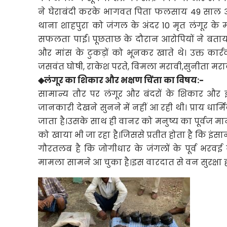
ने घेराबंदी करके भागवत पिता फलसाय 49 साल और
थाना शाहपुरा को जंगल के अंदर 10 मृत लंगूर के मांस
सफलता पाई। पूछताछ के दौरान आरोपियों ने बताया
और मांस के टुकड़ों को भूनकर खाते थे। उक्त कार्रवाई 
जसवंत घोषी, राकेश परते, विमला मरावी,सुनीता मरावी
◆लंगूर का शिकार और भक्षण चिंता का विषय:-
सामान्य तौर पर लंगूर और बंदरों के शिकार और इ
जानकारी देखने सुनने में नहीं आ रही थी। प्राय धार
जाता है।उसके साथ ही वानर को मनुष्य का पूर्वज मान
को खाया भी जा रहा है।जिससे प्रतीत होता है कि इंस
गौरतलब है कि जोगीधार के जंगलों के पूर्व भरवई
मामला सामने आ चुका है।इस वारदात से वन सुरक्षा ही