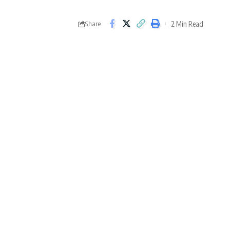
2 Min Read
Share