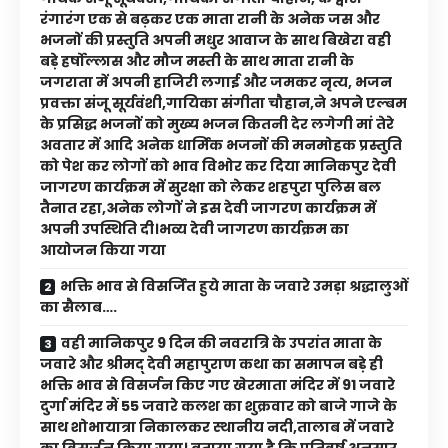
रंगारंग एक से बढ़कर एक माता रानी के अनेक जस और
भजनों की प्रस्तुति अपनी मधुर आवाज के साथ बिखेरा वही
बड़े हर्षोल्लास और मौज मस्ती के साथ माता रानी के
जगराता में अपनी हाजिरी लगाई और जमकर नृत्य, भजन
प्रवक्ता संजू सूर्यवंशी,गायिका संगीता चौहान,ने अपने एल्बम
के प्रसिद्ध भजनों को मुख्य भजन कितनी देर लगेगी मां तेरे
अवतार में आदि अनेक धार्मिक भजनों की मनमोहक प्रस्तुति
को पेश कर लोगों को भाव विभोर कर दिया मानिकपुर देवी
जागरण कार्यक्रम में सुरक्षा को लेकर शहपुरा पुलिस बल
तैनात रहा,अनेक लोगों ने इस देवी जागरण कार्यक्रम में
अपनी उपस्थिति दी।भव्य देवी जागरण कार्यक्रम का
आयोजन किया गया
भक्ति भाव से विसर्जित हुये माता के जवारे उमड़ा श्रद्धालुओं
का सैलाब….
वही मानिकपुर 9 दिन की नवरात्रि के उपरांत माता के
जवारे और श्रीमद् देवी महापुराण कथा का समापन बड़े ही
भक्ति भाव से विसर्जन किए गए खेरमाता मंदिर में 91 जवारे
दुर्गा मंदिर मैं 55 जवारे कलश का शुक्रवार को बाजे गाजे के
साथ शोभायात्रा निकालकर स्थानीय नदी,तालाब में जवारे
का विसर्जन किया गया। बताया गया है कि प्रतिवर्ष अनुसार