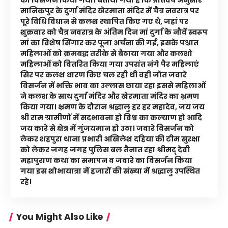
मानिकपुर के दुर्गा मंदिर खेरमाता मंदिर में चैत्र नवरात्र पर
पूरे विधि विधान से कलश स्थापित किए गए थे, जहां पर
शुक्रवार को चैत्र नवरात्र के अंतिम दिन मां दुर्गा के नौवें स्वरूप
मां का विशेष सिंगार कर पूजा अर्चना की गई, इसके पश्चात
महिलाओं को क्रमबद्ध तरीके से बैठाया गया और कलशो
महिलाओं को वितरित किया गया उपरांत नंगे पैर महिलाएं
सिर पर कलश धारण किए चल रही थी वही जोत जवारे
विसर्जन में भक्ति भाव का उल्लास छाया रहा इससे महिलाओं
ने कलश के साथ दुर्गा मंदिर और खेरमाता मंदिर का भ्रमण
किया गया। भ्रमण के दौरान श्रद्धालु हर हर महादेव, जय जय
श्री राम ग्रामीणों में सदभावना हो विश्व का कल्याण हो आदि
जय कारे से क्षेत्र में गुंजयमान हो उठा। जवारे विसर्जन को
लेकर शहपुरा थाना प्रभारी अखिलेश दहिया की टीम सुरक्षा
को लेकर जगह जगह पुलिस बल तैनात रहा श्रीमद् देवी
महापुराण कथा का समापन व जवारे का विसर्जन किया
गया इस शोभायात्रा में हजारों की संख्या में श्रद्धालु उपस्थित
रहे।
You Might Also Like