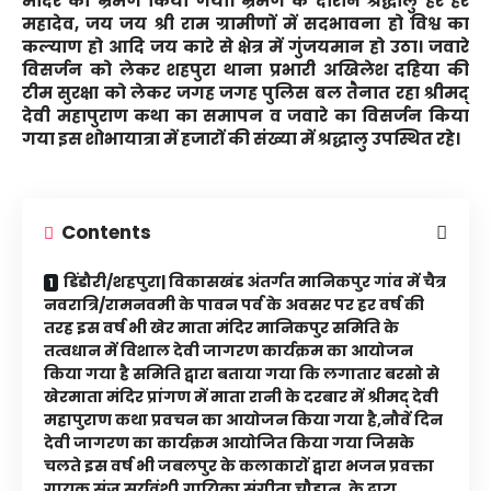
मंदिर का भ्रमण किया गया। भ्रमण के दौरान श्रद्धालु हर हर
महादेव, जय जय श्री राम ग्रामीणों में सदभावना हो विश्व का
कल्याण हो आदि जय कारे से क्षेत्र में गुंजयमान हो उठा। जवारे
विसर्जन को लेकर शहपुरा थाना प्रभारी अखिलेश दहिया की
टीम सुरक्षा को लेकर जगह जगह पुलिस बल तैनात रहा श्रीमद्
देवी महापुराण कथा का समापन व जवारे का विसर्जन किया
गया इस शोभायात्रा में हजारों की संख्या में श्रद्धालु उपस्थित रहे।
Contents
डिंडौरी/शहपुरा| विकासखंड अंतर्गत मानिकपुर गांव में चैत्र
नवरात्रि/रामनवमी के पावन पर्व के अवसर पर हर वर्ष की
तरह इस वर्ष भी खेर माता मंदिर मानिकपुर समिति के
तत्वधान में विशाल देवी जागरण कार्यक्रम का आयोजन
किया गया है समिति द्वारा बताया गया कि लगातार बरसो से
खेरमाता मंदिर प्रांगण में माता रानी के दरबार में श्रीमद् देवी
महापुराण कथा प्रवचन का आयोजन किया गया है,नौवें दिन
देवी जागरण का कार्यक्रम आयोजित किया गया जिसके
चलते इस वर्ष भी जबलपुर के कलाकारों द्वारा भजन प्रवक्ता
गायक संजू सूर्यवंशी,गायिका संगीता चौहान, के द्वारा