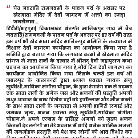
चैत्र नवरात्रि रामनवमी के पावन पर्व के अवसर पर
खेरमाता मंदिर में देवी जागरण में भक्तों का उमड़ा
जनसैलाब….
डिंडौरी/शहपुरा|
विकासखंड अंतर्गत मानिकपुर गांव में चैत्र
नवरात्रि/रामनवमी के पावन पर्व के अवसर पर हर वर्ष की तरह
इस वर्ष भी खेर माता मंदिर मानिकपुर समिति के तत्वधान में
विशाल देवी जागरण कार्यक्रम का आयोजन किया गया है
समिति द्वारा बताया गया कि लगातार बरसो से खेरमाता मंदिर
प्रांगण में माता रानी के दरबार में श्रीमद् देवी महापुराण कथा
प्रवचन का आयोजन किया गया है,नौवें दिन देवी जागरण का
कार्यक्रम आयोजित किया गया जिसके चलते इस वर्ष भी
जबलपुर के कलाकारों द्वारा भजन प्रवक्ता गायक संजू
सूर्यवंशी,गायिका संगीता चौहान, के द्वारा रंगारंग एक से बढ़कर
एक माता रानी के अनेक जस और भजनों की प्रस्तुति अपनी
मधुर आवाज के साथ बिखेरा वही बड़े हर्षोल्लास और मौज मस्ती
के साथ माता रानी के जगराता में अपनी हाजिरी लगाई और
जमकर नृत्य, भजन प्रवक्ता संजू सूर्यवंशी,गायिका संगीता
चौहान,ने अपने एल्बम के प्रसिद्ध भजनों को मुख्य भजन
कितनी देर लगेगी मां तेरे अवतार में आदि अनेक धार्मिक भजनों
की मनमोहक प्रस्तुति को पेश कर लोगों को भाव विभोर कर