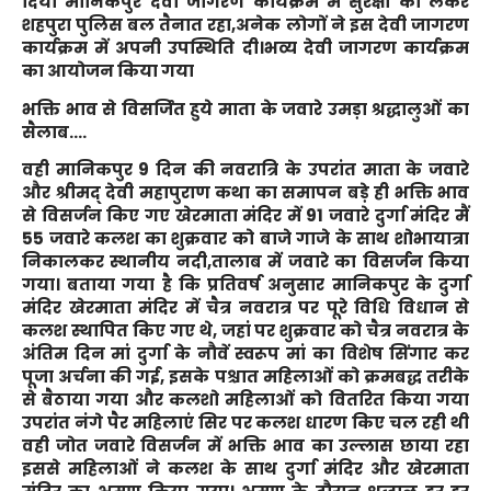
दिया मानिकपुर देवी जागरण कार्यक्रम में सुरक्षा को लेकर
शहपुरा पुलिस बल तैनात रहा,अनेक लोगों ने इस देवी जागरण
कार्यक्रम में अपनी उपस्थिति दी।भव्य देवी जागरण कार्यक्रम
का आयोजन किया गया
भक्ति भाव से विसर्जित हुये माता के जवारे उमड़ा श्रद्धालुओं का
सैलाब….
वही मानिकपुर 9 दिन की नवरात्रि के उपरांत माता के जवारे
और श्रीमद् देवी महापुराण कथा का समापन बड़े ही भक्ति भाव
से विसर्जन किए गए खेरमाता मंदिर में 91 जवारे दुर्गा मंदिर मैं
55 जवारे कलश का शुक्रवार को बाजे गाजे के साथ शोभायात्रा
निकालकर स्थानीय नदी,तालाब में जवारे का विसर्जन किया
गया। बताया गया है कि प्रतिवर्ष अनुसार मानिकपुर के दुर्गा
मंदिर खेरमाता मंदिर में चैत्र नवरात्र पर पूरे विधि विधान से
कलश स्थापित किए गए थे, जहां पर शुक्रवार को चैत्र नवरात्र के
अंतिम दिन मां दुर्गा के नौवें स्वरूप मां का विशेष सिंगार कर
पूजा अर्चना की गई, इसके पश्चात महिलाओं को क्रमबद्ध तरीके
से बैठाया गया और कलशो महिलाओं को वितरित किया गया
उपरांत नंगे पैर महिलाएं सिर पर कलश धारण किए चल रही थी
वही जोत जवारे विसर्जन में भक्ति भाव का उल्लास छाया रहा
इससे महिलाओं ने कलश के साथ दुर्गा मंदिर और खेरमाता