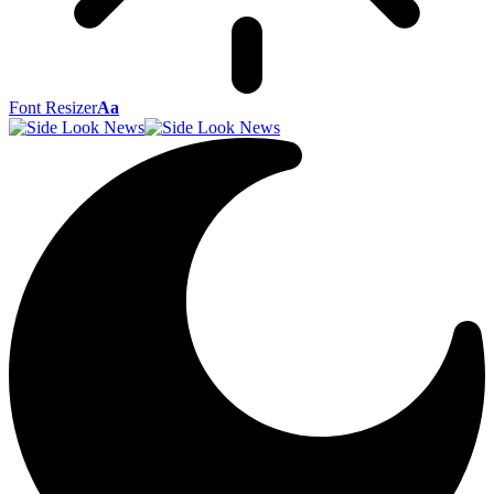
Font Resizer
Aa