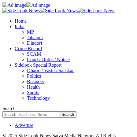
Home
India
MP
Jabalpur
Dindori
Crime Record
SCAM
Court / Ordes / Notice
Sidelook Special Report
Dharm / Vastu / Sanskar
Politics
Business
Health
Sports
Technology
Search
Advertise
© 2025 Side Look News Satya Media Network All Rights