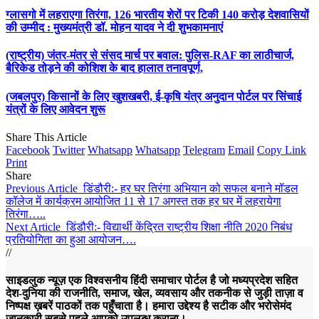
ग्लासगो में लहराएगा तिरंगा, 126 भारतीय शेरों पर टिकी 140 करोड़ देशवासियों
की उम्मीद : मुख्यमंत्री डॉ. मोहन यादव ने दी शुभकामनाएं
(राष्ट्रीय) जंतर-मंतर से संसद मार्च पर बवाल: पुलिस-RAF का लाठीचार्ज,
बैरिकेड तोड़ने की कोशिश के बाद हालात तनावपूर्ण,
(जबलपुर) किसानों के लिए खुशखबरी, ई-कृषि यंत्र अनुदान पोर्टल पर सिंचाई
यंत्रों के लिए आवेदन शुरू
Share This Article
Facebook
Twitter
Whatsapp
Whatsapp
Telegram
Email
Copy Link
Print
Share
Previous Article
डिंडौरी:- हर घर तिरंगा अभियान को सफल बनाने मॉडल
कॉलेज में कार्यक्रम आयोजित 11 से 17 अगस्त तक हर घर में लहरायेगा
तिरंगा…..
Next Article
डिंडौरी:- विद्यार्थी केंद्रित राष्ट्रीय शिक्षा नीति 2020 निबंध
प्रतियोगिता का हुआ आयोजन….
//
साइडलुक न्यूज़ एक विश्वसनीय हिंदी समाचार पोर्टल है जो मध्यप्रदेश सहित
देश-दुनिया की राजनीति, समाज, खेल, व्यवसाय और तकनीक से जुड़ी ताज़ा व
निष्पक्ष ख़बरें पाठकों तक पहुँचाता है। हमारा उद्देश्य है सटीक और भरोसेमंद
जानकारी सबसे पहले आपको उपलब्ध कराना।