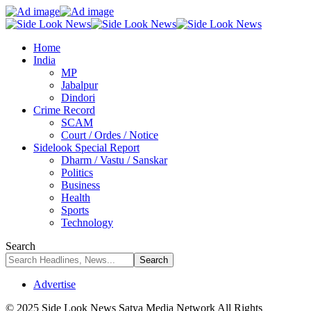
Home
India
MP
Jabalpur
Dindori
Crime Record
SCAM
Court / Ordes / Notice
Sidelook Special Report
Dharm / Vastu / Sanskar
Politics
Business
Health
Sports
Technology
Search
Advertise
© 2025 Side Look News Satya Media Network All Rights