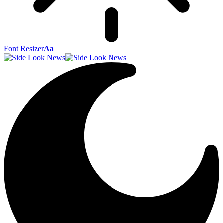
Font Resizer
Aa