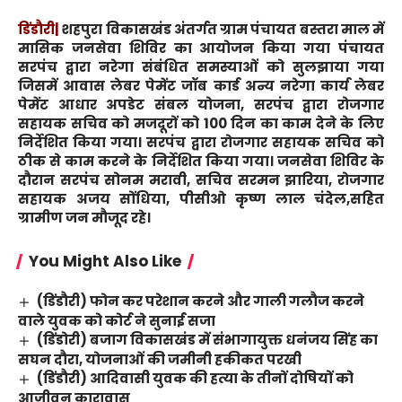
डिंडौरी|
शहपुरा विकासखंड अंतर्गत ग्राम पंचायत बस्तरा माल में
मासिक जनसेवा शिविर का आयोजन किया गया पंचायत
सरपंच द्वारा नरेगा संबंधित समस्याओं को सुलझाया गया
जिसमें आवास लेबर पेमेंट जॉब कार्ड अन्य नरेगा कार्य लेबर
पेमेंट आधार अपडेट संबल योजना, सरपंच द्वारा रोजगार
सहायक सचिव को मजदूरों को 100 दिन का काम देने के लिए
निर्देशित किया गया। सरपंच द्वारा रोजगार सहायक सचिव को
ठीक से काम करने के निर्देशित किया गया। जनसेवा शिविर के
दौरान सरपंच सोनम मरावी, सचिव सरमन झारिया, रोजगार
सहायक अजय सोंधिया, पीसीओ कृष्ण लाल चंदेल,सहित
ग्रामीण जन मौजूद रहे।
You Might Also Like
(डिंडौरी) फोन कर परेशान करने और गाली गलौज करने
वाले युवक को कोर्ट ने सुनाई सजा
(डिंडोरी) बजाग विकासखंड में संभागायुक्त धनंजय सिंह का
सघन दौरा, योजनाओं की जमीनी हकीकत परखी
(डिंडौरी) आदिवासी युवक की हत्या के तीनों दोषियों को
आजीवन कारावास