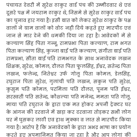
पंचायत देवरी में सुरेश ठाकुर वार्ड पंच की उम्मीदवार थे एवं
दूसरे पक्ष में जयराम ठाकुर थे, जिसमे से सुरेश ठाकुर वार्ड पंच
का चुनाव हार गया है। इसी बात को लेकर सुरेश ठाकुर के पक्ष
वालों ने ग्राम वालों को वोट नही दिये कहते हुए मारपीट एवं
जान से मार देने की धमकी दिया जा रहा है। आवेदकों में से
कल्याण सिंह पिता गन्नू, रामप्रभा पिता कल्याण, राम भगत
पिता कल्याण सिह, कुन्जा बाई पति कल्याण, संगीता बाई पति
रामप्रभा, सीता बाई पति रामभगत के साथ अनावेदक लखन
शिक्षक, सुरेश, कोमल, दौलत पिता फूलसिह, ईश्वर, सतेन्द्र पिता
लखन, फलेन्द्र, नितेश्वर उर्फ गोलू पिता कोमल, डेलसिह,
रघुराज पिता सुरेश, गुलांची पति लखन, सकुन पति सुरेश,
कुसुम पति कोमल, परमिला पति दौलत, पूनम पति ईश्वर,
सरस्वती पति सतेन्द्र, कौशल्या पति मनेन्द्र, ममता पति गोलू,
माया पति रघुराज के द्वारा एक मत होकर अपनी ट्रेक्टर घर
के आंगन की दरवाजे में खड़ा कर दरवाजा तोड़कर सभी लोग
घर में घुसकर लाठी एवं हाथ मुक्का व लात से मारपीट किया
गया है। आरोप है कि अनावेदकों के द्वारा अभद्र भाषा का प्रयोग
करते हुए अपमानिमत किया जा रहा है और आप लोगां की