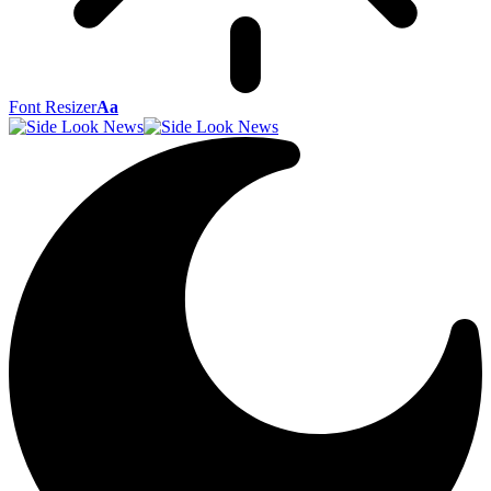
Font Resizer
Aa