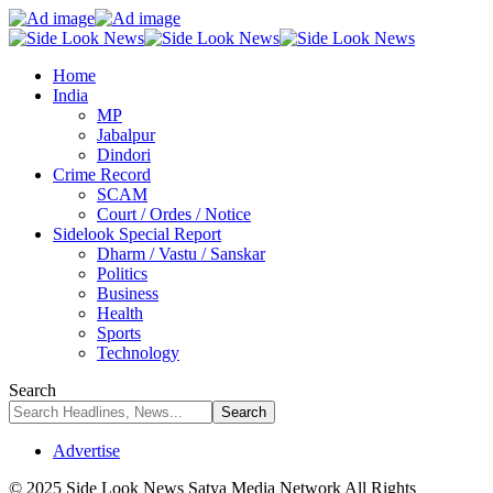
Home
India
MP
Jabalpur
Dindori
Crime Record
SCAM
Court / Ordes / Notice
Sidelook Special Report
Dharm / Vastu / Sanskar
Politics
Business
Health
Sports
Technology
Search
Advertise
© 2025 Side Look News Satya Media Network All Rights