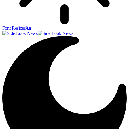
Font Resizer
Aa