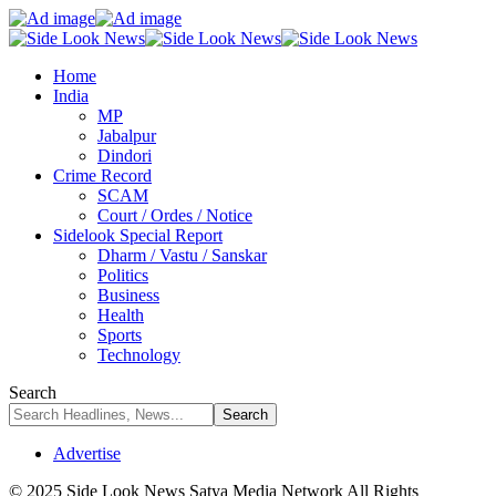
Home
India
MP
Jabalpur
Dindori
Crime Record
SCAM
Court / Ordes / Notice
Sidelook Special Report
Dharm / Vastu / Sanskar
Politics
Business
Health
Sports
Technology
Search
Advertise
© 2025 Side Look News Satya Media Network All Rights