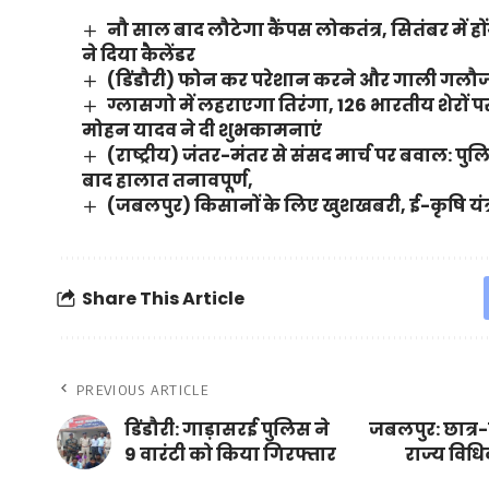
नौ साल बाद लौटेगा कैंपस लोकतंत्र, सितंबर में हो
ने दिया कैलेंडर
(डिंडौरी) फोन कर परेशान करने और गाली गलौज 
ग्लासगो में लहराएगा तिरंगा, 126 भारतीय शेरों पर 
मोहन यादव ने दी शुभकामनाएं
(राष्ट्रीय) जंतर-मंतर से संसद मार्च पर बवाल: प
बाद हालात तनावपूर्ण,
(जबलपुर) किसानों के लिए खुशखबरी, ई-कृषि यंत्र 
Share This Article
PREVIOUS ARTICLE
डिंडौरी: गाड़ासरई पुलिस ने
जबलपुर: छात्र-छ
9 वारंटी को किया गिरफ्तार
राज्य विध