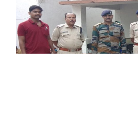
◆ त्रि—स्तरीय पंचायत चुना
डिंडौरी (रामसहाय ​मर्दन)।
आगामी त्रिस्तरीय पंयायत
निष्पक्ष निर्भीक मतदान के मद्देनजर जिला पुलि