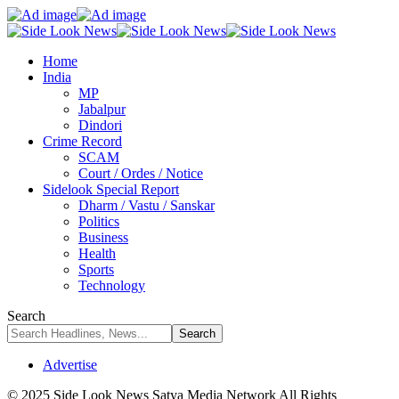
Home
India
MP
Jabalpur
Dindori
Crime Record
SCAM
Court / Ordes / Notice
Sidelook Special Report
Dharm / Vastu / Sanskar
Politics
Business
Health
Sports
Technology
Search
Advertise
© 2025 Side Look News Satya Media Network All Rights