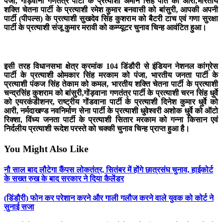
पंजा, गोंड़वाना गणतंत्र पार्टी के प्रत्याशी अमान सिंह पोर्ते को आरी,भारतीय
शक्ति चेतना पार्टी के प्रत्याशी रमेश कुमार बनवासी को बांसुरी, आपकी अपनी
पार्टी (पीपल्स) के प्रत्याशी सुखदेव सिंह कुशराम को बैटरी टाच एवं गणा सुरक्षा
पार्टी के प्रत्याशी संजू कुमार मरावी को कम्प्यूटर चुनाव चिन्ह आवंटित हुआ।
इसी तरह विधानसभा क्षेत्र क्रमांक 104 डिंडौरी से इंडियन नेशनल कांग्रेस
पार्टी के प्रत्याशी ओमकार सिंह मरकाम को पंजा, भारतीय जनता पार्टी के
प्रत्याशी पंकज सिंह तेकाम को कमल, भारतीय शक्ति चेतना पार्टी के प्रत्याशी
चन्द्रसिंह कुशराम को बांसुरी,गोंड़वाना गणतंत्र पार्टी के प्रत्याशी चरन सिंह धुर्वे
को एयरकंडीशनर, राष्ट्रीय गोंडवाना पार्टी के प्रत्याशी दिनेश कुमार धुर्वे को
आरी, नर्मदाखण्ड नवनिर्माण सेना पार्टी के प्रत्याशी धुवेश्वरी अशोक धुर्वे को ऑटो
रिक्शा, विंध्य जनता पार्टी के प्रत्याशी सितार मरकाम को गन्ना किसान एवं
निर्दलीय प्रत्याशी रूदेश परस्ते को चक्की चुनाव चिन्ह प्राप्त हुआ है।
You Might Also Like
नौ साल बाद लौटेगा कैंपस लोकतंत्र, सितंबर में होंगे छात्रसंघ चुनाव, हाईकोर्ट
के सख्त रुख के बाद सरकार ने दिया कैलेंडर
(डिंडौरी) फोन कर परेशान करने और गाली गलौज करने वाले युवक को कोर्ट ने
सुनाई सजा