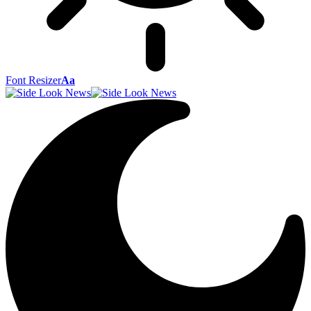
Font Resizer
Aa