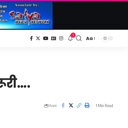
1
Aa
Font
Resizer
रूरी….
1 Min Read
Share