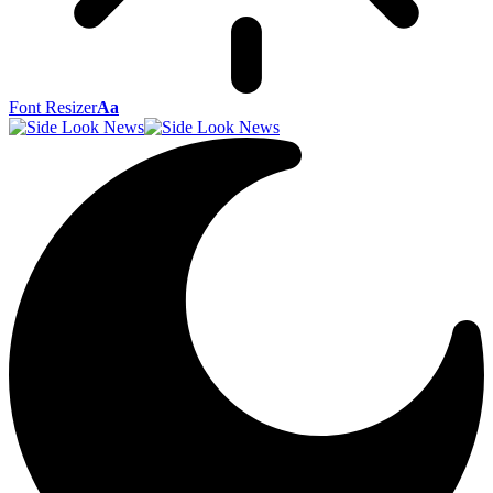
Font Resizer
Aa