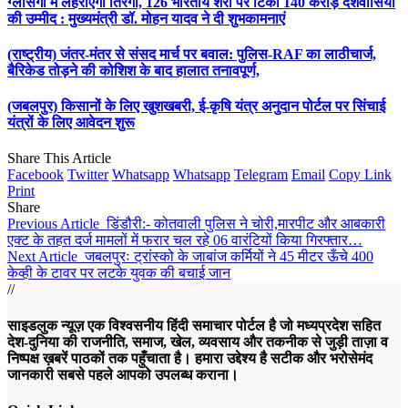
ग्लासगो में लहराएगा तिरंगा, 126 भारतीय शेरों पर टिकी 140 करोड़ देशवासियों
की उम्मीद : मुख्यमंत्री डॉ. मोहन यादव ने दी शुभकामनाएं
(राष्ट्रीय) जंतर-मंतर से संसद मार्च पर बवाल: पुलिस-RAF का लाठीचार्ज,
बैरिकेड तोड़ने की कोशिश के बाद हालात तनावपूर्ण,
(जबलपुर) किसानों के लिए खुशखबरी, ई-कृषि यंत्र अनुदान पोर्टल पर सिंचाई
यंत्रों के लिए आवेदन शुरू
Share This Article
Facebook
Twitter
Whatsapp
Whatsapp
Telegram
Email
Copy Link
Print
Share
Previous Article
डिंडौरी:- कोतवाली पुलिस ने चोरी,मारपीट और आबकारी
एक्ट के तहत दर्ज मामलों में फरार चल रहे 06 वारंटियों किया गिरफ्तार…
Next Article
जबलपुरः ट्रांस्को के जाबांज कर्मियों ने 45 मीटर ऊँचे 400
केव्ही के टावर पर लटके युवक की बचाई जान
//
साइडलुक न्यूज़ एक विश्वसनीय हिंदी समाचार पोर्टल है जो मध्यप्रदेश सहित
देश-दुनिया की राजनीति, समाज, खेल, व्यवसाय और तकनीक से जुड़ी ताज़ा व
निष्पक्ष ख़बरें पाठकों तक पहुँचाता है। हमारा उद्देश्य है सटीक और भरोसेमंद
जानकारी सबसे पहले आपको उपलब्ध कराना।