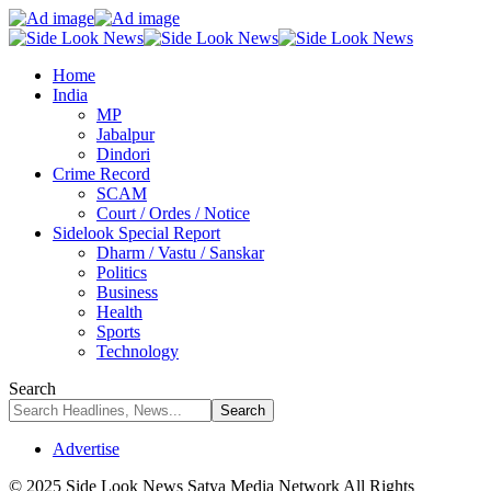
Home
India
MP
Jabalpur
Dindori
Crime Record
SCAM
Court / Ordes / Notice
Sidelook Special Report
Dharm / Vastu / Sanskar
Politics
Business
Health
Sports
Technology
Search
Advertise
© 2025 Side Look News Satya Media Network All Rights