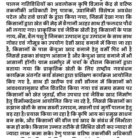
पालन गतिविधियों का अवलोकन कृषि विज्ञान केंद्र से वरिष्ठ
तकनीकी अधिकारी रेणु पाठक, उद्यानिकी विशेषज्ञ अवधेश
पटेल और रावे छात्रों के द्वारा किया गया, जिसमें देखा गया कि
किसानों द्वारा खेत की मेढ़ में बैगानी अरहर साथ ही फलदार पौधे
भी लगाए गए। प्राकृतिक एवं जैविक खेती हेतु किसानों के पास
गाय, भैंस, बैल पशु है जिनका उत्पादन दूध उत्पादन के साथ साथ
गोबर एवं गौमूत्र का उपयोग देसी खाद बनाने में किया जा रहा
है, किसानों के पास केंचुआ खाद बनाने हेतु वर्मी पिट भी है
जिससे इसका संग्रहण आसान है और केचुआ खाद बनाने में भी
आसानी होंगी। ग्राम शर्मापुर में चर्चा के दौरान किसानों द्वारा
बताया गया कि प्राकृतिक खेती के लिए राष्ट्रीय गठबंधन
कार्यक्रम अंतर्गत कार्ड संस्था द्वारा प्रशिक्षण कार्यक्रम आयोजित
किए गए है, साथ ही खरीफ एवं रबी सीजन में किसानों को
आवश्यतानुसार बीज वितरित किया गया एवं समय समय पर
किसानों को खेत जुताई, बीज उपचार एवं जैविक खाद निर्माण
हेतु डिमॉन्सट्रेशन आयोजित किए जा रहे है, जिससे किसानों का
रुझान खेती के साथ सब्जी उत्पादन, मछली एवं मुर्गी पालन हेतु
बढ़ रहा है। प्रयास किया जा रहा है कि कृषि आय का प्रमुख साधन
बन सके, और किसानों की बीज एवं खाद के संबंध में निर्भरता
कम हो सके। किसान उन्नत तरीके से मिश्रित खेती कर ज्यादा से
ज्यादा लाभ कमा सके। रेणु पाठक वरिष्ठ तकनीकी अधिकारी