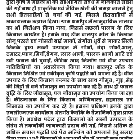
द्वारा कृषि में महिलाओं की सहभागिता संबंध में जानकारी साझा
की गई साथ ही प्राकृतिक एवं जैविक खेती की समझ जानने हेतु
सभी हितग्राहियों से चर्चा की गई, जिसमे हितग्राहियों में
सकारात्मक रुझान दिखा। ग्राम शर्मापुर में सामुदायिक तालाब
का भी निरीक्षण किया गया, जिसमे मछली पालन के लिए
किसान कार्यरत है। इसके बाद टीम बालपुर मॉल के किसान
सोनू परस्ते एवं गोमती बाई मार्को, संगीता धुर्वे से जाकर मिली
जिनके द्वारा सब्जी उत्पादन में गोभी, बंदा गोभी,आलू,
टमाटर,प्याज,मिर्ची,बैगन, लाल भाजी, पालक भाजी आदि एवं
रबी फसल की बुवाई, जैविक खाद निर्माण एवं बीज उपचार
गतिविधियों का अवलोकन किया गया। बालपुर मॉल के
किसान मिश्रित एवं एकीकृत कृषि पद्धति को अपना रहे है। बीज
उपचार के लिए किसान कल्चर के साथ साथ गौमूत्र , गुड़ ,मेढ़
की मिट्टी से बने बीजामृत का उपयोग कर रहे हैं। साथ ही फसल
वृद्धि के लिए जीवामृत, घन जीवामृत का उपयोग किया जा रहा
है। कीटनाशक के लिए किसान अग्निनास्त्र, ब्रह्मास्त्र एवं
निमास्त्र का उपयोग कर रहे है। इसका प्रशिक्षण इनके द्वारा
एनसीएनएफ कार्यक्रम अंतर्गत केवीके के वैज्ञानिकों द्वारा प्राप्त
किया है। अवधेश पटेल द्वारा किसानों को सब्जी उत्पादन के
संबंध में तकनीकी जानकारी प्रदान की गई, जिसमे अधिक से
अधिक मचान पद्धति एवं पैरा मल्चिंग को अपनाने हेतु सलाह
दिया गया। अभी किसानों ने शुरुआती दौर में अपनी कुछ जमीन