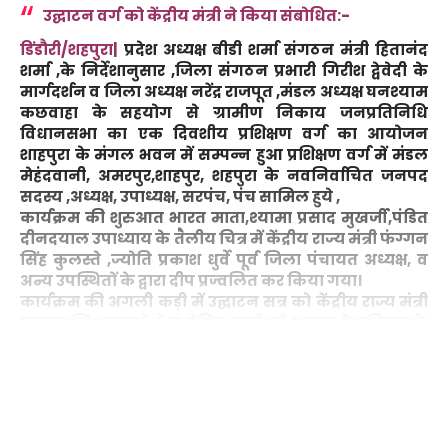
उद्घाटन वर्ग को केंद्रीय मंत्री ने किया संबोधित:-
डिंडौरी/शहपुरा|
प्रदेश अध्यक्ष बीडी शर्मा संगठन मंत्री हितानंद
शर्मा ,के निर्देशानुसार ,जिला संगठन प्रभारी गिरीश द्वेवेदी के
मार्गदर्शन व जिला अध्यक्ष नरेंद्र राजपूत ,मंडल अध्यक्ष घनश्याम
कछवाहा के सहयोग से ग्रामीण निकाय जनप्रतिनिधि
विधानसभा का एक दिवशीय प्रशिक्षण वर्ग का आयोजन
शाहपुरा के मंगल भवन में सम्पन्न हुआ प्रशिक्षण वर्ग में मंडल
मेहंदवानी, अमरपुर,शाहपुर, शहपुरा के नवनिर्वाचित जनपद
सदस्य ,अध्यक्ष, उपाध्यक्ष, सरपंच, पंच सामिल हुये ,
कार्यक्रम की शुरुआत भारत माता,श्यामा प्रसाद मुखर्जी,पंडित
दीनदयाल उपाध्याय के तैलीय चित्र में केंद्रीय राज्य मंत्री फंग्गन
सिंह कुलस्ते ,ज्योति प्रकाश धुर्वे पूर्व जिला पंचायत अध्यक्ष, व
अन्य उपस्थितों के द्वारा दीप प्रज्वलित कर किया गया।
कार्यक्रम की अगली कड़ी में उद्घाटन सत्र को केंद्रीय राज्य मंत्री
फग्गन सिंह कुलस्ते ने संबोधित करते हुये भाजपा के इतिहास के
बारे बताते हुये बताया कि भाजपा की शुरुआत कैसे हुई,उनगोने
Continue Reading
बताया कि श्यामा प्रसाद मुखर्जी,पंडित दीनदयाल उपाध्याय जी
के योगदान के बारे में बताया, प्रशिक्षण वर्ग में चार सत्र का
आयोजन किया गया जिसमें पहले सत्र को बिजेंद्र कोकड़िया, ने
संबोधित किया जिसकी अध्यक्षता जेहन सिंह मरावी ने किया