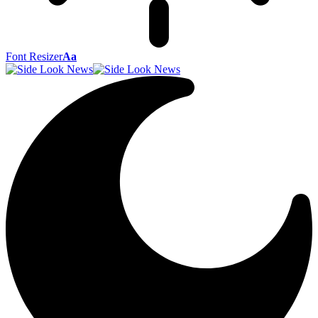
Font Resizer
Aa