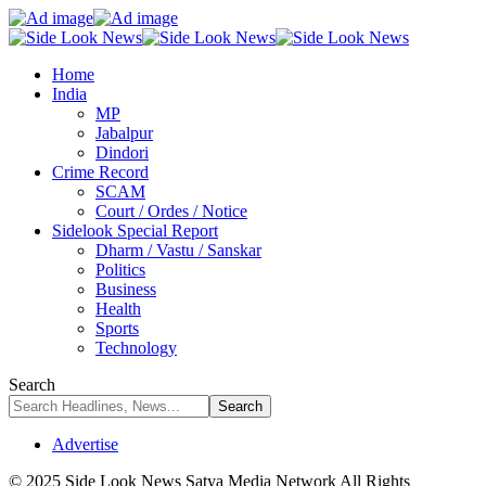
Home
India
MP
Jabalpur
Dindori
Crime Record
SCAM
Court / Ordes / Notice
Sidelook Special Report
Dharm / Vastu / Sanskar
Politics
Business
Health
Sports
Technology
Search
Advertise
© 2025 Side Look News Satya Media Network All Rights