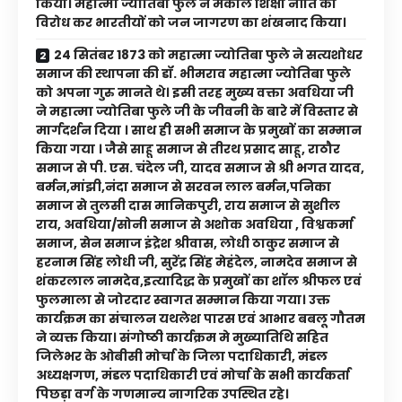
किया। महात्मा ज्योतिबा फुले ने मैकाले शिक्षा नीति का
विरोध कर भारतीयों को जन जागरण का शंखनाद किया।
24 सितंबर 1873 को महात्मा ज्योतिबा फुले ने सत्यशोधर
समाज की स्थापना की डॉ. भीमराव महात्मा ज्योतिबा फुले
को अपना गुरु मानते थे। इसी तरह मुख्य वक्ता अवधिया जी
ने महात्मा ज्योतिबा फुले जी के जीवनी के बारे में विस्तार से
मार्गदर्शन दिया । साथ ही सभी समाज के प्रमुखों का सम्मान
किया गया । जैसे साहू समाज से तीरथ प्रसाद साहू, राठौर
समाज से पी. एस. चंदेल जी, यादव समाज से श्री भगत यादव,
बर्मन,मांझी,नंदा समाज से सरवन लाल बर्मन,पनिका
समाज से तुलसी दास मानिकपुरी, राय समाज से सुशील
राय, अवधिया/सोनी समाज से अशोक अवधिया , विश्वकर्मा
समाज, सेन समाज इंद्रेश श्रीवास, लोधी ठाकुर समाज से
हरनाम सिंह लोधी जी, सुरेंद्र सिंह मेहंदेल, नामदेव समाज से
शंकरलाल नामदेव,इत्यादिद्ध के प्रमुखों का शाॅल श्रीफल एवं
फुलमाला से जोरदार स्वागत सम्मान किया गया। उक्त
कार्यक्रम का संचालन यथलेश पारस एवं आभार बबलू गौतम
ने व्यक्त किया। संगोष्ठी कार्यक्रम मे मुख्यातिथि सहित
जिलेभर के ओबीसी मोर्चा के जिला पदाधिकारी, मंडल
अध्यक्षगण, मंडल पदाधिकारी एवं मोर्चा के सभी कार्यकर्ता
पिछड़ा वर्ग के गणमान्य नागरिक उपस्थित रहे।