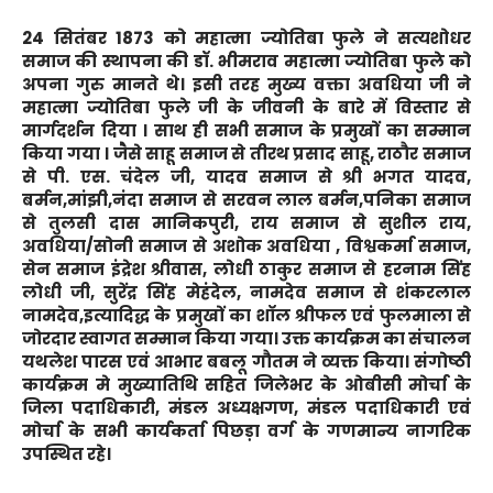
24 सितंबर 1873 को महात्मा ज्योतिबा फुले ने सत्यशोधर
समाज की स्थापना की डॉ. भीमराव महात्मा ज्योतिबा फुले को
अपना गुरु मानते थे। इसी तरह मुख्य वक्ता अवधिया जी ने
महात्मा ज्योतिबा फुले जी के जीवनी के बारे में विस्तार से
मार्गदर्शन दिया । साथ ही सभी समाज के प्रमुखों का सम्मान
किया गया । जैसे साहू समाज से तीरथ प्रसाद साहू, राठौर समाज
से पी. एस. चंदेल जी, यादव समाज से श्री भगत यादव,
बर्मन,मांझी,नंदा समाज से सरवन लाल बर्मन,पनिका समाज
से तुलसी दास मानिकपुरी, राय समाज से सुशील राय,
अवधिया/सोनी समाज से अशोक अवधिया , विश्वकर्मा समाज,
सेन समाज इंद्रेश श्रीवास, लोधी ठाकुर समाज से हरनाम सिंह
लोधी जी, सुरेंद्र सिंह मेहंदेल, नामदेव समाज से शंकरलाल
नामदेव,इत्यादिद्ध के प्रमुखों का शाॅल श्रीफल एवं फुलमाला से
जोरदार स्वागत सम्मान किया गया। उक्त कार्यक्रम का संचालन
यथलेश पारस एवं आभार बबलू गौतम ने व्यक्त किया। संगोष्ठी
कार्यक्रम मे मुख्यातिथि सहित जिलेभर के ओबीसी मोर्चा के
जिला पदाधिकारी, मंडल अध्यक्षगण, मंडल पदाधिकारी एवं
मोर्चा के सभी कार्यकर्ता पिछड़ा वर्ग के गणमान्य नागरिक
उपस्थित रहे।