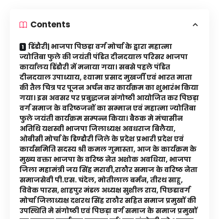
Contents
डिंडौरी| भाजपा पिछड़ा वर्ग मोर्चा के द्वारा महात्मा
ज्योतिबा फुले की जयंती पंडित दीनदयाल परिसर भाजपा
कार्यालय डिंडौरी में मनाया गया। सबसे पहले पंडित
दीनदयाल उपाध्याय, श्यामा प्रसाद मुखर्जी एवं भारत माता
की तैल चित्र पर पूजन अर्चन कर कार्यक्रम का शुभारंभ किया
गया। इस अवसर पर प्रबुद्धजन संगोष्ठी आयोजित कर पिछड़ा
वर्ग समाज के वरिष्ठजनों का सम्मान एवं महात्मा ज्योतिबा
फुले जयंती कार्यक्रम सम्पन्न किया। बैठक मे मंचासीन
अतिथि यशस्वी भाजपा जिलाध्यक्ष अवधराज बिलैया,
ओबीसी मोर्चा के डिण्डौरी जिले के प्रदेश प्रभारी प्रदेश एवं
कार्यसमिति सदस्य श्री कमल गुमास्ता, आज के कार्यक्रम के
मुख्य वक्ता भाजपा के वरिष्ठ नेत अशोक अवधिया, भाजपा
जिला महामंत्री जय सिंह मरावी,राठौर समाज के वरिष्ठ नेता
समाजसेवी पी.एस. चंदेल, मोतीलाल बर्मन, तीरथ साहू,
विवेक पारस, शाहपुर मंडल अध्यक्ष सुशील राय, पिछडावर्ग
मोर्चा जिलाध्यक्ष दशरथ सिंह राठौर सहित समाज प्रमुखों की
उपस्थिति मे संगोष्ठी एवं पिछड़ा वर्ग समाज के समाज प्रमुखों