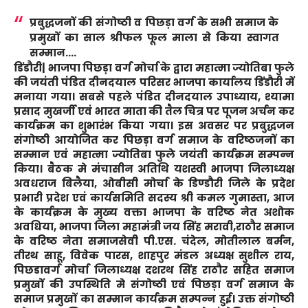
प्रबुद्धजनों की संगोष्ठी व पिछड़ा वर्ग के सभी समाज के
प्रमुखों का साल श्रीफल फूल माला से किया स्वागत
सम्मान….
डिंडौरी|
भाजपा पिछड़ा वर्ग मोर्चा के द्वारा महात्मा ज्योतिबा फुले
की जयंती पंडित दीनदयाल परिसर भाजपा कार्यालय डिंडौरी में
मनाया गया। सबसे पहले पंडित दीनदयाल उपाध्याय, श्यामा
प्रसाद मुखर्जी एवं भारत माता की तैल चित्र पर पूजन अर्चन कर
कार्यक्रम का शुभारंभ किया गया। इस अवसर पर प्रबुद्धजन
संगोष्ठी आयोजित कर पिछड़ा वर्ग समाज के वरिष्ठजनों का
सम्मान एवं महात्मा ज्योतिबा फुले जयंती कार्यक्रम सम्पन्न
किया। बैठक मे मंचासीन अतिथि यशस्वी भाजपा जिलाध्यक्ष
अवधराज बिलैया, ओबीसी मोर्चा के डिण्डौरी जिले के प्रदेश
प्रभारी प्रदेश एवं कार्यसमिति सदस्य श्री कमल गुमास्ता, आज
के कार्यक्रम के मुख्य वक्ता भाजपा के वरिष्ठ नेत अशोक
अवधिया, भाजपा जिला महामंत्री जय सिंह मरावी,राठौर समाज
के वरिष्ठ नेता समाजसेवी पी.एस. चंदेल, मोतीलाल बर्मन,
तीरथ साहू, विवेक पारस, शाहपुर मंडल अध्यक्ष सुशील राय,
पिछडावर्ग मोर्चा जिलाध्यक्ष दशरथ सिंह राठौर सहित समाज
प्रमुखों की उपस्थिति मे संगोष्ठी एवं पिछड़ा वर्ग समाज के
समाज प्रमुखों का सम्मान कार्यक्रम सम्पन्न हुई। उक्त संगोष्ठी