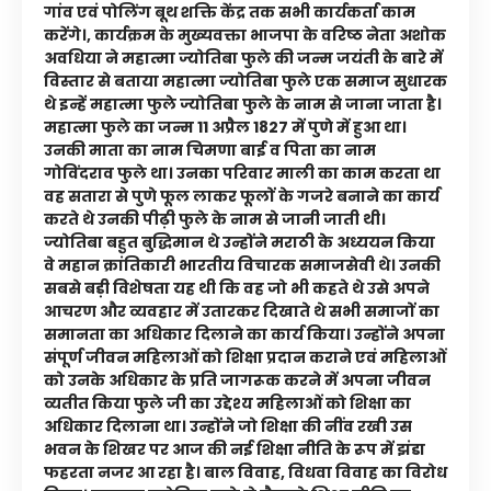
गांव एवं पोलिंग बूथ शक्ति केंद्र तक सभी कार्यकर्ता काम
करेंगे।, कार्यक्रम के मुख्यवक्ता भाजपा के वरिष्ठ नेता अशोक
अवधिया ने महात्मा ज्योतिबा फुले की जन्म जयंती के बारे में
विस्तार से बताया महात्मा ज्योतिबा फुले एक समाज सुधारक
थे इन्हें महात्मा फुले ज्योतिबा फुले के नाम से जाना जाता है।
महात्मा फुले का जन्म 11 अप्रैल 1827 में पुणे में हुआ था।
उनकी माता का नाम चिमणा बाई व पिता का नाम
गोविंदराव फुले था। उनका परिवार माली का काम करता था
वह सतारा से पुणे फूल लाकर फूलों के गजरे बनाने का कार्य
करते थे उनकी पीढ़ी फुले के नाम से जानी जाती थी।
ज्योतिबा बहुत बुद्धिमान थे उन्होंने मराठी के अध्ययन किया
वे महान क्रांतिकारी भारतीय विचारक समाजसेवी थे। उनकी
सबसे बड़ी विशेषता यह थी कि वह जो भी कहते थे उसे अपने
आचरण और व्यवहार में उतारकर दिखाते थे सभी समाजों का
समानता का अधिकार दिलाने का कार्य किया। उन्होंने अपना
संपूर्ण जीवन महिलाओं को शिक्षा प्रदान कराने एवं महिलाओं
को उनके अधिकार के प्रति जागरूक करने में अपना जीवन
व्यतीत किया फुले जी का उद्देश्य महिलाओं को शिक्षा का
अधिकार दिलाना था। उन्होंने जो शिक्षा की नींव रखी उस
भवन के शिखर पर आज की नई शिक्षा नीति के रूप में झंडा
फहरता नजर आ रहा है। बाल विवाह, विधवा विवाह का विरोध