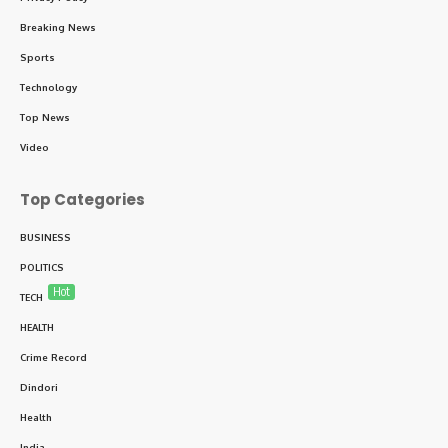
Breaking News
Sports
Technology
Top News
Video
Top Categories
BUSINESS
POLITICS
Hot
TECH
HEALTH
Crime Record
Dindori
Health
India