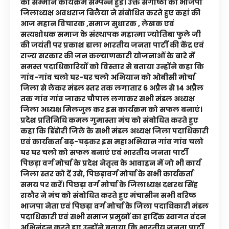
का सम्मान कार्यक्रम सम्पन्न हुई। उक्त संगोष्ठी को भाजपा
जिलाध्यक्ष अवधराज बिलैया ने संबोधित करते हुए कहां की
आज महान विचारक ,समाज सुधारक , लेखक एवं
सत्यशोधक समाज के संस्थापक महात्मा ज्योतिबा फुले जी
की जयंती पर प्रकाश डाला भारतीय जनता पार्टी की केंद्र एवं
राज्य सरकार की जन कल्याणकारी योजनाओं के बारे में
समस्त पदाधिकारियों को विस्तार से बताया उन्होंने कहा कि
गांव-गांव चलो घर-घर चलो अभियान को ओबीसी मोर्चा
जिला से लेकर मंडल स्तर तक लगातार 6 अप्रैल से 14 अप्रैल
तक गांव गांव जाकर चौपाल लगाकर सभी मंडल अध्यक्ष
जिला अध्यक्ष मिलजुल कर इस कार्यक्रम को सफल बनाएं।
प्रदेश प्रतिनिधि कमल गुमास्ता मंच को संबोधित करते हुए
कहा कि डिंडोरी जिले के सभी मंडल अध्यक्ष जिला पदाधिकारी
एवं कार्यकर्ता बढ़-चढ़कर इस महाअभियान गांव गांव चलो
घर घर चलो को सफल बनाएं एवं भारतीय जनता पार्टी
पिछड़ा वर्ग मोर्चा के प्रदेश नेतृत्व के आवाहन में जो भी कार्य
जिला स्तर को दें उसे, पिछड़ावर्ग मोर्चा के सभी कार्यकर्ता
समय पर करें। पिछड़ा वर्ग मोर्चा के जिलाध्यक्ष दशरथ सिंह
राठौर ने मंच को संबोधित करते हुए मंचासीन सभी वरिष्ठ
भाजपा नेता एवं पिछड़ा वर्ग मोर्चा के जिला पदाधिकारी मंडल
पदाधिकारी एवं सभी समाज प्रमुखों का हार्दिक स्वागत वंदन
अभिनंदन करते हुए उन्होंने बताया कि भारतीय जनता पार्टी