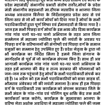
नारायण सिंह कुशवाहा पूर्व मंत्री मध्य प्रदेश शासन एवं मोर्चा के
प्रदेश महामंत्री/ संभागीय प्रभारी संतोष राठौर,मोर्चा के प्रदेश
मंत्री संभागीय सहप्रभारी मा.दीपक नरवरिय व भाजपा जिला
अध्यक्ष अवधराज बिलैया के निर्देशानुसार प्रदेश स्तर से एवं
जिला स्तर से जो भी कार्य मोर्चा को दिया गया है मोर्चा के सभी
पदाधिकारियों द्वारा पूर्ण निष्ठा एवं ईमानदारी से किया गया है ।
आज हम सभी पिछड़ा वर्ग मोर्चा के इस भव्य और दिव्य कार्यक्रम
गांव गांव चलो घर-घर चलो अभियान के तहत आज जिला
सम्मेलन में महात्मा ज्योतिबा फुले की जयंती के अवसर पर
पिछड़ा वर्ग के वरिष्ठजनों की संगोष्ठी एवं पिछड़ा वर्ग के समाज
प्रमुखों का सम्मान हेतु उपस्थित हुए हैं। प्रदेश नेतृत्व के द्वारा जो
भी कार्यक्रम का निर्देश मिला है हमने जिला संगठन के
मार्गदर्शन से पूर्व में जो कार्यक्रम संपन्न किए हैं। साथ ही अब
आगामी कार्यक्रम गांव गांव चलो घर-घर चलो अभियान के
तहत हमें भाजपा की केंद्र व राज्य सरकार की योजनाओं को
जन-जन तक पहुंचाने हेतु मोर्चा के सभी पदाधिकारी संपर्क कर
रहे हैं। 14 अप्रैल को हम सभी पदाधिकारियों को बाबा साहब डॉ.
भीमराव अंबेडकर जी की जयंती मनाना है। साथ ही हम पिछड़ा
वर्ग के पदाधिकारी उक्त कार्यक्रम को संपन्न कराकर जिले के
सभी मंडल के गांव-गांव एवं पोलिंग बूथ शक्ति केंद्र तक सभी
कार्यकर्ता काम करेंगे।, कार्यक्रम के मुख्यवक्ता भाजपा के
वरिष्ठ नेता अशोक अवधिया ने महात्मा ज्योतिबा फुले की जन्म