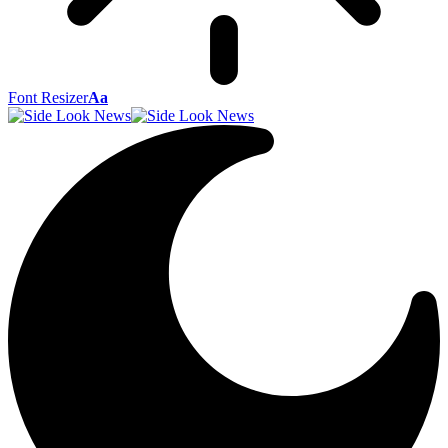
Font Resizer
Aa