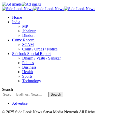
Home
India
MP
Jabalpur
Dindori
Crime Record
SCAM
Court / Ordes / Notice
Sidelook Special Report
Dharm / Vastu / Sanskar
Politics
Business
Health
Sports
Technology
Search
Advertise
© 2025 Side Look News Satya Media Network All Rights