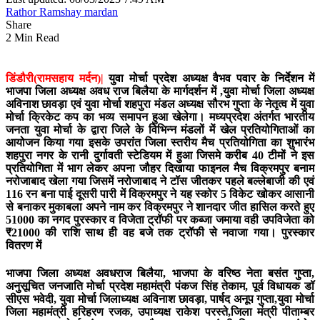
Rathor Ramshay mardan
Share
2 Min Read
डिंडौरी(रामसहाय मर्दन)|
युवा मोर्चा प्रदेश अध्यक्ष वैभव पवार के निर्देशन में
भाजपा जिला अध्यक्ष अवध राज बिलैया के मार्गदर्शन में ,युवा मोर्चा जिला अध्यक्ष
अविनाश छावड़ा एवं युवा मोर्चा शहपुरा मंडल अध्यक्ष सौरभ गुप्ता के नेतृत्व में युवा
मोर्चा क्रिकेट कप का भव्य समापन हुआ खेलेगा। मध्यप्रदेश अंतर्गत भारतीय
जनता युवा मोर्चा के द्वारा जिले के विभिन्न मंडलों में खेल प्रतियोगिताओं का
आयोजन किया गया इसके उपरांत जिला स्तरीय मैच प्रतियोगिता का शुभारंभ
शहपुरा नगर के रानी दुर्गावती स्टेडियम में हुआ जिसमे करीब 40 टीमों ने इस
प्रतियोगिता में भाग लेकर अपना जौहर दिखाया फाइनल मैच विक्रमपुर बनाम
नरोजाबाद खेला गया जिसमें नरोजाबाद ने टॉस जीतकर पहले बल्लेबाजी की एवं
116 रन बना पाई दूसरी पारी में विक्रमपुर ने यह स्कोर 5 विकेट खोकर आसानी
से बनाकर मुकाबला अपने नाम कर विक्रमपुर ने शानदार जीत हासिल करते हुए
51000 का नगद पुरस्कार व विजेता ट्रॉफी पर कब्जा जमाया वही उपविजेता को
₹21000 की राशि साथ ही वह बजे तक ट्रॉफी से नवाजा गया। पुरस्कार
वितरण में
भाजपा जिला अध्यक्ष अवधराज बिलैया, भाजपा के वरिष्ठ नेता बसंत गुप्ता,
अनुसूचित जनजाति मोर्चा प्रदेश महामंत्री पंकज सिंह तेकाम, पूर्व विधायक डॉ
सीएस भवेदी, युवा मोर्चा जिलाध्यक्ष अविनाश छावड़ा, पार्षद अनूप गुप्ता,युवा मोर्चा
जिला महामंत्री हरिहरण रजक, उपाध्यक्ष राकेश परस्ते,जिला मंत्री पीताम्बर