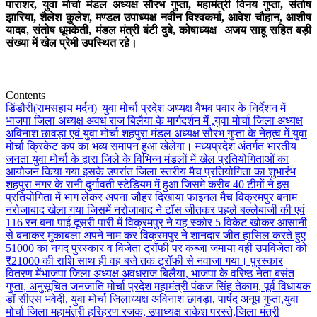
पाराशर, युवा मोर्चा मंडल अध्यक्ष सौरभ गुप्ता, महामंत्री विनय गुप्ता, संतोष
झारिया, शैलेश कुलेश, मण्डल उपाध्यक्ष नवीन विश्वकर्मा, आवेश चौहान, आशीष
यादव, संतोष धूमकेती, मंडल मंत्री बंटी दुबे, कोषाध्यक्ष अजय साहू सहित बड़ी
संख्या में खेल प्रेमी उपस्थित रहे।
Contents
डिंडौरी(रामसहाय मर्दन)| युवा मोर्चा प्रदेश अध्यक्ष वैभव पवार के निर्देशन में
भाजपा जिला अध्यक्ष अवध राज बिलैया के मार्गदर्शन में ,युवा मोर्चा जिला अध्यक्ष
अविनाश छावड़ा एवं युवा मोर्चा शहपुरा मंडल अध्यक्ष सौरभ गुप्ता के नेतृत्व में युवा
मोर्चा क्रिकेट कप का भव्य समापन हुआ खेलेगा। मध्यप्रदेश अंतर्गत भारतीय
जनता युवा मोर्चा के द्वारा जिले के विभिन्न मंडलों में खेल प्रतियोगिताओं का
आयोजन किया गया इसके उपरांत जिला स्तरीय मैच प्रतियोगिता का शुभारंभ
शहपुरा नगर के रानी दुर्गावती स्टेडियम में हुआ जिसमे करीब 40 टीमों ने इस
प्रतियोगिता में भाग लेकर अपना जौहर दिखाया फाइनल मैच विक्रमपुर बनाम
नरोजाबाद खेला गया जिसमें नरोजाबाद ने टॉस जीतकर पहले बल्लेबाजी की एवं
116 रन बना पाई दूसरी पारी में विक्रमपुर ने यह स्कोर 5 विकेट खोकर आसानी
से बनाकर मुकाबला अपने नाम कर विक्रमपुर ने शानदार जीत हासिल करते हुए
51000 का नगद पुरस्कार व विजेता ट्रॉफी पर कब्जा जमाया वही उपविजेता को
₹21000 की राशि साथ ही वह बजे तक ट्रॉफी से नवाजा गया। पुरस्कार
वितरण में
भाजपा जिला अध्यक्ष अवधराज बिलैया, भाजपा के वरिष्ठ नेता बसंत
गुप्ता, अनुसूचित जनजाति मोर्चा प्रदेश महामंत्री पंकज सिंह तेकाम, पूर्व विधायक
डॉ सीएस भवेदी, युवा मोर्चा जिलाध्यक्ष अविनाश छावड़ा, पार्षद अनूप गुप्ता,युवा
मोर्चा जिला महामंत्री हरिहरण रजक, उपाध्यक्ष राकेश परस्ते,जिला मंत्री