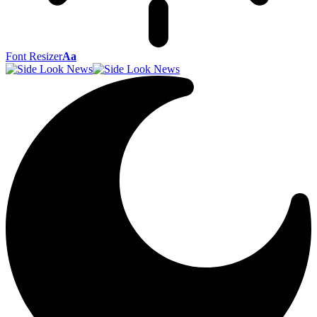
Font Resizer
Aa