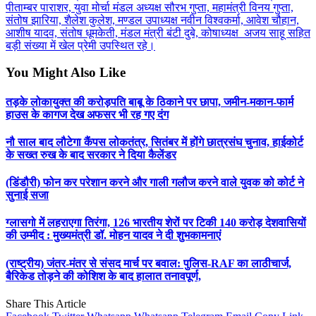
पीताम्बर पाराशर, युवा मोर्चा मंडल अध्यक्ष सौरभ गुप्ता, महामंत्री विनय गुप्ता,
संतोष झारिया, शैलेश कुलेश, मण्डल उपाध्यक्ष नवीन विश्वकर्मा, आवेश चौहान,
आशीष यादव, संतोष धूमकेती, मंडल मंत्री बंटी दुबे, कोषाध्यक्ष अजय साहू सहित
बड़ी संख्या में खेल प्रेमी उपस्थित रहे।
You Might Also Like
तड़के लोकायुक्त की करोड़पति बाबू के ठिकाने पर छापा, जमीन-मकान-फार्म
हाउस के कागज देख अफसर भी रह गए दंग
नौ साल बाद लौटेगा कैंपस लोकतंत्र, सितंबर में होंगे छात्रसंघ चुनाव, हाईकोर्ट
के सख्त रुख के बाद सरकार ने दिया कैलेंडर
(डिंडौरी) फोन कर परेशान करने और गाली गलौज करने वाले युवक को कोर्ट ने
सुनाई सजा
ग्लासगो में लहराएगा तिरंगा, 126 भारतीय शेरों पर टिकी 140 करोड़ देशवासियों
की उम्मीद : मुख्यमंत्री डॉ. मोहन यादव ने दी शुभकामनाएं
(राष्ट्रीय) जंतर-मंतर से संसद मार्च पर बवाल: पुलिस-RAF का लाठीचार्ज,
बैरिकेड तोड़ने की कोशिश के बाद हालात तनावपूर्ण,
Share This Article