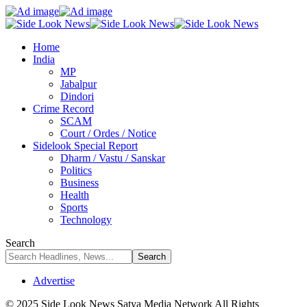
Home
India
MP
Jabalpur
Dindori
Crime Record
SCAM
Court / Ordes / Notice
Sidelook Special Report
Dharm / Vastu / Sanskar
Politics
Business
Health
Sports
Technology
Search
Advertise
© 2025 Side Look News Satya Media Network All Rights