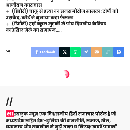
आजीवन कारावास
(डिंडौरी) चाकू से हत्या का सनसनीखेज मामला: दोषी को
उम्रकैद, कोर्ट ने सुनाया कड़ा फैसला
(डिंडौरी) हाई स्कूल मुड़की में पांच दिवसीय केरियर
काउंसिल मेले का समापन…..
Facebook
//
सा
इडलुक न्यूज़ एक विश्वसनीय हिंदी समाचार पोर्टल है जो
मध्यप्रदेश सहित देश-दुनिया की राजनीति, समाज, खेल,
व्यवसाय और तकनीक से जुड़ी ताज़ा व निष्पक्ष ख़बरें पाठकों