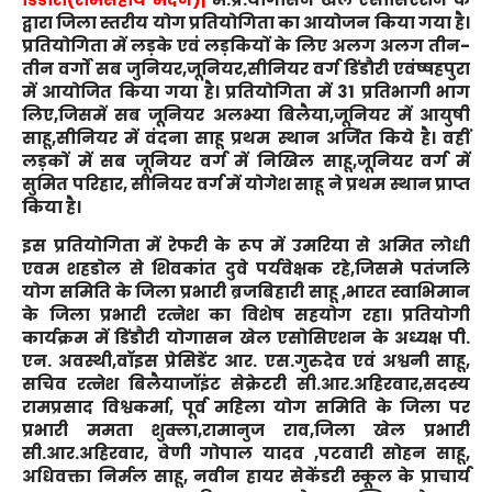
द्वारा जिला स्तरीय योग प्रतियोगिता का आयोजन किया गया है।
प्रतियोगिता में लड़के एवं लड़कियों के लिए अलग अलग तीन-
तीन वर्गों सब जुनियर,जूनियर,सीनियर वर्ग डिंडौरी एवंष्षहपुरा
में आयोजित किया गया है। प्रतियोगिता में 31 प्रतिभागी भाग
लिए,जिसमें सब जूनियर अलभ्या बिलैया,जूनियर में आयुषी
साहू,सीनियर में वंदना साहू प्रथम स्थान अर्जित किये है। वहीं
लड़कों में सब जूनियर वर्ग में निखिल साहू,जूनियर वर्ग में
सुमित परिहार, सीनियर वर्ग में योगेश साहू ने प्रथम स्थान प्राप्त
किया है।
इस प्रतियोगिता में रेफरी के रूप में उमरिया से अमित लोधी
एवम शहडोल से शिवकांत दुवे पर्यवेक्षक रहे,जिसमे पतंजलि
योग समिति के जिला प्रभारी ब्रजबिहारी साहू ,भारत स्वाभिमान
के जिला प्रभारी रत्नेश का विशेष सहयोग रहा। प्रतियोगी
कार्यक्रम में डिंडौरी योगासन खेल एसोसिएशन के अध्यक्ष पी.
एन. अवस्थी,वॉइस प्रेसिडेंट आर. एस.गुरुदेव एवं अश्वनी साहू,
सचिव रत्नेश बिलैयाजॉइंट सेक्रेटरी सी.आर.अहिरवार,सदस्य
रामप्रसाद विश्वकर्मा, पूर्व महिला योग समिति के जिला पर
प्रभारी ममता शुक्ला,रामानुज राव,जिला खेल प्रभारी
सी.आर.अहिरवार, वेणी गोपाल यादव ,पटवारी सोहन साहू,
अधिवक्ता निर्मल साहू, नवीन हायर सेकेंडरी स्कूल के प्राचार्य