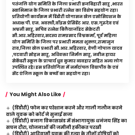
पतंजलि योग समिति के जिला प्रभारी ब्रजबिहारी साहू ,भारत
स्वाभिमान के जिला प्रभारी रत्नेश का विशेष सहयोग रहा।
प्रतियोगी कार्यक्रम में डिंडौरी योगासन खेल एसोसिएशन के
अध्यक्ष पी. एन. अवस्थी,वॉइस प्रेसिडेंट आर. एस.गुरुदेव एवं
अश्वनी साहू, सचिव रत्नेश बिलैयाजॉइंट सेक्रेटरी
सी.आर.अहिरवार,सदस्य रामप्रसाद विश्वकर्मा, पूर्व महिला
योग समिति के जिला पर प्रभारी ममता शुक्ला,रामानुज
राव,जिला खेल प्रभारी सी.आर.अहिरवार, वेणी गोपाल यादव
,पटवारी सोहन साहू, अधिवक्ता निर्मल साहू, नवीन हायर
सेकेंडरी स्कूल के प्राचार्य ध्रुव कुमार व्यवहार सहित अन्य लोग
उपस्थित रहे। इस प्रतियोगिता में नर्मदांचल विद्यापीठ के एवं
सेंट एंजिल स्कूल के बच्चों का सहयोग रहा।
You Might Also Like
(डिंडौरी) फोन कर परेशान करने और गाली गलौज करने
वाले युवक को कोर्ट ने सुनाई सजा
(डिंडोरी) बजाग विकासखंड में संभागायुक्त धनंजय सिंह का
सघन दौरा, योजनाओं की जमीनी हकीकत परखी
(डिंडौरी) आदिवासी युवक की हत्या के तीनों दोषियों को