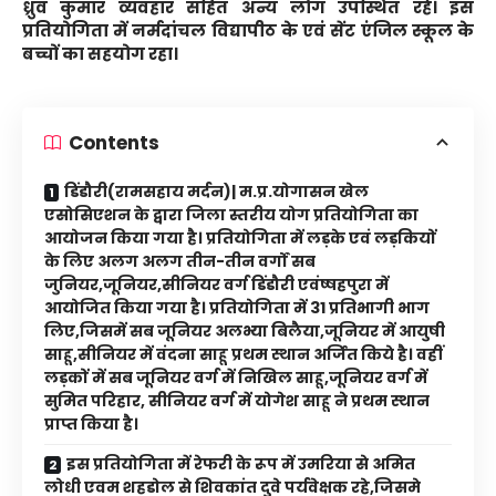
ध्रुव कुमार व्यवहार सहित अन्य लोग उपस्थित रहे। इस
प्रतियोगिता में नर्मदांचल विद्यापीठ के एवं सेंट एंजिल स्कूल के
बच्चों का सहयोग रहा।
Contents
डिंडौरी(रामसहाय मर्दन)| म.प्र.योगासन खेल
एसोसिएशन के द्वारा जिला स्तरीय योग प्रतियोगिता का
आयोजन किया गया है। प्रतियोगिता में लड़के एवं लड़कियों
के लिए अलग अलग तीन-तीन वर्गों सब
जुनियर,जूनियर,सीनियर वर्ग डिंडौरी एवंष्षहपुरा में
आयोजित किया गया है। प्रतियोगिता में 31 प्रतिभागी भाग
लिए,जिसमें सब जूनियर अलभ्या बिलैया,जूनियर में आयुषी
साहू,सीनियर में वंदना साहू प्रथम स्थान अर्जित किये है। वहीं
लड़कों में सब जूनियर वर्ग में निखिल साहू,जूनियर वर्ग में
सुमित परिहार, सीनियर वर्ग में योगेश साहू ने प्रथम स्थान
प्राप्त किया है।
इस प्रतियोगिता में रेफरी के रूप में उमरिया से अमित
लोधी एवम शहडोल से शिवकांत दुवे पर्यवेक्षक रहे,जिसमे