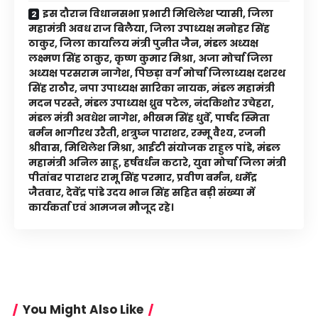
इस दौरान विधानसभा प्रभारी मिथिलेश प्यासी, जिला
महामंत्री अवध राज बिलैया, जिला उपाध्यक्ष मनोहर सिंह
ठाकुर, जिला कार्यालय मंत्री पुनीत जैन, मंडल अध्यक्ष
लक्ष्मण सिंह ठाकुर, कृष्ण कुमार मिश्रा, अजा मोर्चा जिला
अध्यक्ष परसराम नागेश, पिछड़ा वर्ग मोर्चा जिलाध्यक्ष दशरथ
सिंह राठौर, नपा उपाध्यक्ष सारिका नायक, मंडल महामंत्री
मदन परस्ते, मंडल उपाध्यक्ष ध्रुव पटेल, नंदकिशोर उचेहरा,
मंडल मंत्री अवधेश नागेश, भीखम सिंह धुर्वे, पार्षद स्मिता
बर्मन भागीरथ उरैती, शत्रुघ्न पाराशर, रम्मू वैश्य, रजनी
श्रीवास, मिथिलेश मिश्रा, आईटी संयोजक राहुल पांडे, मंडल
महामंत्री अनिल साहू, हर्षवर्धन कटारे, युवा मोर्चा जिला मंत्री
पीतांबर पाराशर रामू सिंह परमार, प्रवीण बर्मन, धर्मेंद्र
जैतवार, देवेंद्र पांडे उदय भान सिंह सहित बड़ी संख्या में
कार्यकर्ता एवं आमजन मौजूद रहे।
You Might Also Like