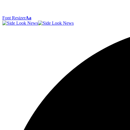
Font Resizer
Aa