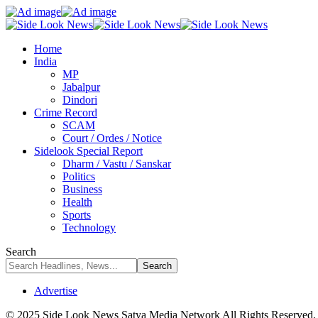
Home
India
MP
Jabalpur
Dindori
Crime Record
SCAM
Court / Ordes / Notice
Sidelook Special Report
Dharm / Vastu / Sanskar
Politics
Business
Health
Sports
Technology
Search
Advertise
© 2025 Side Look News Satya Media Network All Rights Reserved