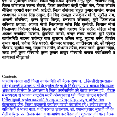
प्रभारी सुधीरदत्त तिवारी, जिला सहमीडिया प्रभारी अनूप गुप्ता, राजेश्वर साहू,
जिला कोषाध्यक्ष स्कन्द चैकसे, जिला कार्यालय मंत्री पुनीत जैन, जिला सोशल
मीडिया प्रभारी पवन शर्मा, आई.टी. जिला संयोजक राहुल कुमार पाण्डेय, मण्डल
अध्यक्षगण लक्ष्मण सिंह ठाकुर, हेम सिंह राजपूत राजकुमार मोंगरे, सुशील राय,
अश्वनी चौरसिया, कृष्ण कुमार मिश्रा, घनश्याम कछवाहा, युमो जिलाध्यक्ष
अविनाश छावड़ा, अजजा मोर्चा जिलाध्यक्ष महेश सिंह धूमकेती, किसान मोर्चा
जिलाध्यक्ष जितेन्द्र चंदेल, पिछड़ा वर्ग मोर्चा दशरथ सिंह राठौर, महिला मोर्चा
अध्यक्ष नरवदिया मरकाम, कुँवरिया मरावी, चन्द्र शेखर नायक, युमो प्रदेश
कार्यसमिति सदस्य राजेन्द्र पाल कुशराम अनिल साहू, सुदामा बर्मन, किशोर
कुमार मार्को, राकेश सिंह परस्ते, पीताम्बर पाराशर, कार्तिकराम उद्दे, डाॅ धमेन्द्र
जैतवार, सुशील साहू, उदयभान राठौर, बोधराम सरैया, शंकर गवले, कुंजन नंदेहा,
शरद शर्मा कृष्ण गोस्वामी कृष्ण कुमार ठाकुर गोस्वामी भाजपा पदाधिकारी व
कार्यकर्ता मौजूद रहे।
Contents
भारतीय जनता पार्टी जिला कार्यसमिति की बैठक सम्पन्न….
डिण्डौरी(रामसहाय
मर्दन)| भारतीय जनता पार्टी के प्रदेश नेतृत्व के निर्देशानुसार व भाजपा जिलाध्यक्ष
अवध राज बिलैया के अध्यक्षता मे जिला कार्यसमिति की बैठक सम्पन्न हुई। बैठक
मे मुख्यरूप से भाजपा राष्ट्रीय मंत्री ओमप्रकाश धुर्वे, जिला संगठन प्रभारी
गिरीश द्विवेदी, प्रदेश कार्यसमिति सदस्य नरेन्द्र सिंह राजपूत, वरिष्ठ नेता
कैलाशचंद जैन, जिला महामंत्री जयसिंह मरावी मंचासीन रहें। सर्वप्रथम सभी
अतिथियों ने भारत माता, पं.दीनदयाल उपाध्याय, डाॅ. श्यामाप्रसाद मुखर्जी जी के
तेलीय चित्र पर तिलक वंदन व माल्यार्पण कर बैठक की शुरूआत की गई। बैठक