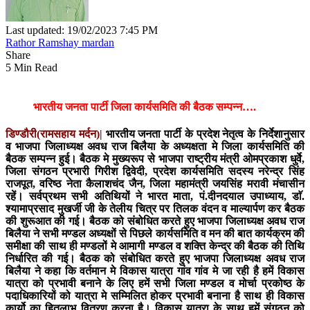
Last updated: 19/02/2023 7:45 PM
Rathor Ramshay mardan
Share
5 Min Read
भारतीय जनता पार्टी जिला कार्यसमिति की बैठक सम्पन्न….
डिण्डौरी(रामसहाय मर्दन)|
भारतीय जनता पार्टी के प्रदेश नेतृत्व के निर्देशानुसार
व भाजपा जिलाध्यक्ष अवध राज बिलैया के अध्यक्षता मे जिला कार्यसमिति की
बैठक सम्पन्न हुई। बैठक मे मुख्यरूप से भाजपा राष्ट्रीय मंत्री ओमप्रकाश धुर्वे,
जिला संगठन प्रभारी गिरीश द्विवेदी, प्रदेश कार्यसमिति सदस्य नरेन्द्र सिंह
राजपूत, वरिष्ठ नेता कैलाशचंद जैन, जिला महामंत्री जयसिंह मरावी मंचासीन
रहें। सर्वप्रथम सभी अतिथियों ने भारत माता, पं.दीनदयाल उपाध्याय, डाॅ.
श्यामाप्रसाद मुखर्जी जी के तेलीय चित्र पर तिलक वंदन व माल्यार्पण कर बैठक
की शुरूआत की गई। बैठक को संबोधित करते हुए भाजपा जिलाध्यक्ष अवध राज
बिलैया ने सभी मण्डल अध्यक्षों से पिछले कार्यसमिति व मन की बात कार्यक्रम की
समीक्षा की साथ ही मण्डलों मे आमागी मण्डल व शक्ति केन्द्र की बैठक की तिथि
निर्धारित की गई। बैठक को संबोधित करते हुए भाजपा जिलाध्यक्ष अवध राज
बिलैया ने कहा कि वर्तमान मे विकास यात्रा गांव गांव मे जा रही है हमें विकास
यात्रा को प्रभावी बनाने के लिए हमें सभी जिला मण्डल व मोर्चा प्रकोष्ठ के
पदाधिकारियों को यात्रा मे सम्मिलित होकर प्रभावी बनाना है साथ ही विकास
कार्यो का हितलाभ वितरण करना है। विकास यात्रा के साथ हमें संगठन को