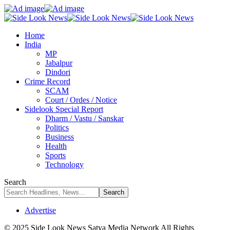
Home
India
MP
Jabalpur
Dindori
Crime Record
SCAM
Court / Ordes / Notice
Sidelook Special Report
Dharm / Vastu / Sanskar
Politics
Business
Health
Sports
Technology
Search
Advertise
© 2025 Side Look News Satya Media Network All Rights