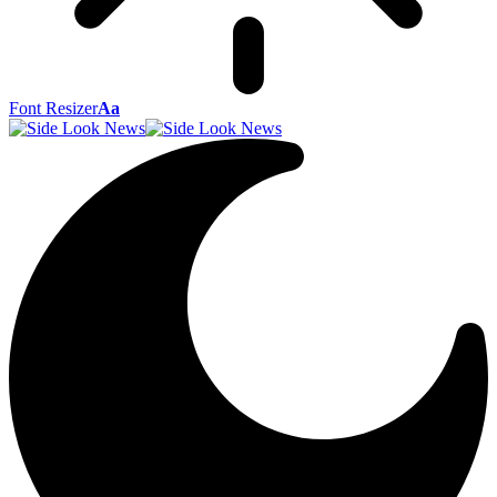
Font Resizer
Aa