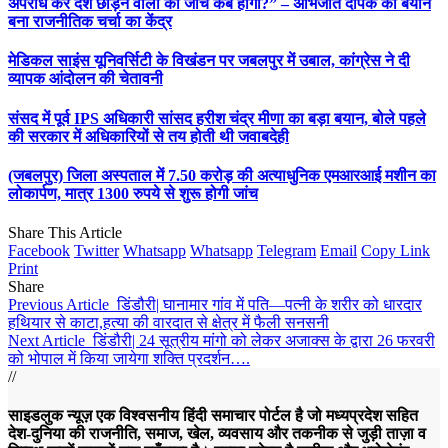
अपराध कर देश छोड़ने वालों की जांच कब होगी?” – अभिजीत दीपके का बयान
बना राजनीतिक चर्चा का केंद्र
मेडिकल साइंस यूनिवर्सिटी के विखंडन पर जबलपुर में उबाल, कांग्रेस ने दी
व्यापक आंदोलन की चेतावनी
संसद में पूर्व IPS अधिकारी सांसद हरीश चंद्र मीणा का बड़ा बयान, बोले पहले
की सरकार में अधिकारियों से तय होती थी जवाबदेही
(जबलपुर) जिला अस्पताल में 7.50 करोड़ की अत्याधुनिक एमआरआई मशीन का
लोकार्पण, मात्र 1300 रुपये से शुरू होगी जांच
Share This Article
Facebook
Twitter
Whatsapp
Whatsapp
Telegram
Email
Copy Link
Print
Share
Previous Article
डिंडौरी| घानामार गांव में पति—पत्नी के शरीर को धारदार
हथियार से काटा,हत्या की वारदात से क्षेत्र में फैली सनसनी
Next Article
डिंडौरी| 24 सूत्रीय मांगो को लेकर अजाक्स के द्वारा 26 फरवरी
को भोपाल में किया जायेगा शक्ति प्रदर्शन….
//
साइडलुक न्यूज़ एक विश्वसनीय हिंदी समाचार पोर्टल है जो मध्यप्रदेश सहित
देश-दुनिया की राजनीति, समाज, खेल, व्यवसाय और तकनीक से जुड़ी ताज़ा व