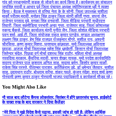
गांव को प्रधानमंत्री सड़क से जोड़ने का कार्य किया है।
कार्यक्रम का संचालन
जयसिंह मरावी व आभार पूर्व जिला पंचायत अध्यक्ष ज्योतिप्रकाश धुर्वे ने व्यक्त
किया। बैठक मे मुख्यरूप से वरिष्ठ नेता के के सोनी, जिला उपाध्यक्ष सुशीला
मार्को प्रीतम मरावी, मनोहर सिंह ठाकुर जिला मंत्री कीर्ती गुप्ता, सपना जैन,
राजेन्द्र प्रसाद दुबे, मनका सिंह वनवासी, जिला मीडिया प्रभारी सुधीरदत्त
तिवारी, जिला सहमीडिया प्रभारी अनूप गुप्ता, राजेश्वर साहू, जिला कोषाध्यक्ष
स्कन्द चैकसे, जिला कार्यालय मंत्री पुनीत जैन, जिला सोशल मीडिया प्रभारी
पवन शर्मा, आई.टी. जिला संयोजक राहुल कुमार पाण्डेय, मण्डल अध्यक्षगण
लक्ष्मण सिंह ठाकुर, हेम सिंह राजपूत राजकुमार मोंगरे, सुशील राय, अश्वनी
चौरसिया, कृष्ण कुमार मिश्रा, घनश्याम कछवाहा, युमो जिलाध्यक्ष अविनाश
छावड़ा, अजजा मोर्चा जिलाध्यक्ष महेश सिंह धूमकेती, किसान मोर्चा जिलाध्यक्ष
जितेन्द्र चंदेल, पिछड़ा वर्ग मोर्चा दशरथ सिंह राठौर, महिला मोर्चा अध्यक्ष
नरवदिया मरकाम, कुँवरिया मरावी, चन्द्र शेखर नायक, युमो प्रदेश कार्यसमिति
सदस्य राजेन्द्र पाल कुशराम अनिल साहू, सुदामा बर्मन, किशोर कुमार मार्को,
राकेश सिंह परस्ते, पीताम्बर पाराशर, कार्तिकराम उद्दे, डाॅ धमेन्द्र जैतवार, सुशील
साहू, उदयभान राठौर, बोधराम सरैया, शंकर गवले, कुंजन नंदेहा, शरद शर्मा कृष्ण
गोस्वामी कृष्ण कुमार ठाकुर गोस्वामी भाजपा पदाधिकारी व कार्यकर्ता मौजूद रहे।
You Might Also Like
नौ साल बाद लौटेगा कैंपस लोकतंत्र, सितंबर में होंगे छात्रसंघ चुनाव, हाईकोर्ट
के सख्त रुख के बाद सरकार ने दिया कैलेंडर
“मेरे पिता ने मुझे विदेश कैसे पढ़ाया, इसकी जांच हो रही है; लेकिन आर्थिक