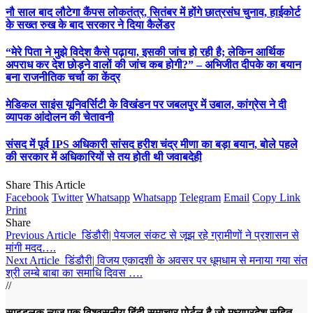
नौ साल बाद लौटेगा कैंपस लोकतंत्र, सितंबर में होंगे छात्रसंघ चुनाव, हाईकोर्ट
के सख्त रुख के बाद सरकार ने दिया कैलेंडर
“मेरे पिता ने मुझे विदेश कैसे पढ़ाया, इसकी जांच हो रही है; लेकिन आर्थिक
अपराध कर देश छोड़ने वालों की जांच कब होगी?” – अभिजीत दीपके का बयान
बना राजनीतिक चर्चा का केंद्र
मेडिकल साइंस यूनिवर्सिटी के विखंडन पर जबलपुर में उबाल, कांग्रेस ने दी
व्यापक आंदोलन की चेतावनी
संसद में पूर्व IPS अधिकारी सांसद हरीश चंद्र मीणा का बड़ा बयान, बोले पहले
की सरकार में अधिकारियों से तय होती थी जवाबदेही
Share This Article
Facebook
Twitter
Whatsapp
Whatsapp
Telegram
Email
Copy Link
Print
Share
Previous Article
डिंडौरी| पेयजल संकट से जूझ रहे ग्रामीणों ने प्रशासन से
मांगी मदद….
Next Article
डिंडौरी| विजय एकादशी के अवसर पर धूमधाम से मनाया गया संत
श्री लम्बे बाबा का समाधि दिवस ….
//
साइडलुक न्यूज़ एक विश्वसनीय हिंदी समाचार पोर्टल है जो मध्यप्रदेश सहित