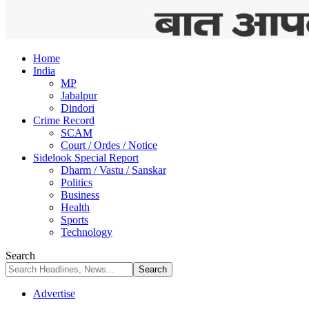
Home
India
MP
Jabalpur
Dindori
Crime Record
SCAM
Court / Ordes / Notice
Sidelook Special Report
Dharm / Vastu / Sanskar
Politics
Business
Health
Sports
Technology
Search
Advertise