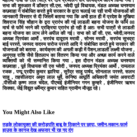
महात्मा गांधी के तैल चित्र पर दीप प्रज्वलन कर कार्यक्रम आरंभ किया गया।
सभा की शुरुआत में डॉक्टर सी.एस. भवेदी पूर्व विधायक, मंडल अध्यक्ष घनश्याम
कछवाहा ने संबोधित करते हुये सरकार के द्वारा चलाई जा रही सभी योजनाओं की
जानकारी विस्तार से दी जिसमें बताया गया कि अभी हाल ही में प्रदेश के मुखिया
शिवराज सिंह चौहान के द्वरा प्रारंभ की गई लाडली बहना योजना के फॉर्म 08
मार्च से फॉर्म भरने की प्रक्रिया प्रारंभ हो रही है अतः सभी पात्रों से लाडली
बहना योजना का लाभ लेने अपील की गई। सभा को डॉ सी. एस. भवेदी,जनपद
अध्यक्ष प्रियंका आर्मो , सरपंच दादूराम मरावी , सोनम मरावी , सरपंच सुभद्रा
बाई परस्ते, जनपद सदस्य सरोज परस्ते आदि ने संबोधित करते हुये सरकार की
योजनाओं को बताया , कार्यक्रम की अगली कड़ी में पेंशन,लाडली लक्ष्मी योजना ,
अनुग्रह राशि जैसे हितलाभ का वितरण किया गया और अच्छा कार्य करने वाले
व्यक्तियों को भी सम्मानित किया गया , इस दौरान मंडल अध्यक्ष घनश्याम
कछवाहा , पूर्व विधायक सी एस भवेदी , जनपद अध्यक्ष प्रियंका आर्मो , रामलाल
रजक , पप्पू प्रदीप कुमार झारिया , सुरेंद्र साहू पार्षद, सोनलाल परस्ते, सलभ
साहू , तहसीलदार अमृत लाल धुर्वे, कनिष्ठ आपूर्ति अधिकारी जयंत असराटी
,पीसीओ कृष्ण लाल चंदेल, पीएचई इंजीनियर गगन कुम्हरे , इंजीनियर ऋषभ
सिक्का, जेई विद्युत धर्मेन्द्र कुमार सहित ग्रामीण मौजूद रहे।
You Might Also Like
तड़के लोकायुक्त की करोड़पति बाबू के ठिकाने पर छापा, जमीन-मकान-फार्म
हाउस के कागज देख अफसर भी रह गए दंग