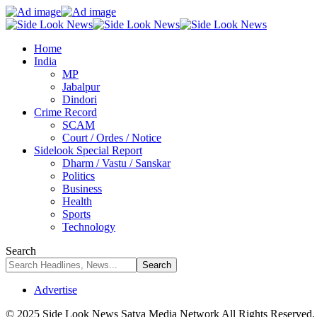
Home
India
MP
Jabalpur
Dindori
Crime Record
SCAM
Court / Ordes / Notice
Sidelook Special Report
Dharm / Vastu / Sanskar
Politics
Business
Health
Sports
Technology
Search
Advertise
© 2025 Side Look News Satya Media Network All Rights Reserved