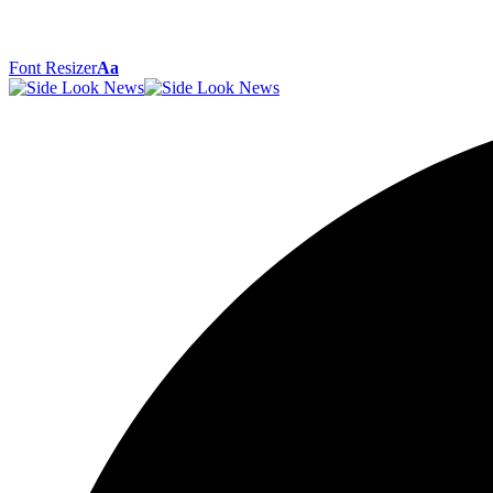
Font Resizer
Aa