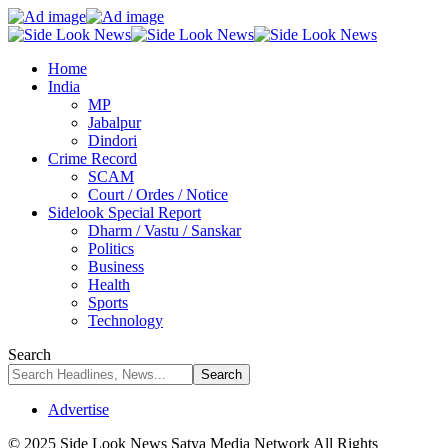
Home
India
MP
Jabalpur
Dindori
Crime Record
SCAM
Court / Ordes / Notice
Sidelook Special Report
Dharm / Vastu / Sanskar
Politics
Business
Health
Sports
Technology
Search
Advertise
© 2025 Side Look News Satya Media Network All Rights