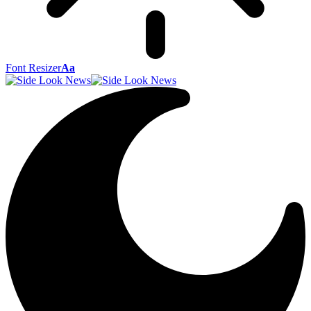
Font Resizer
Aa