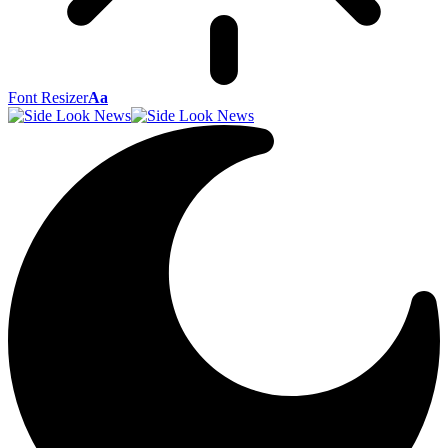
Font Resizer
Aa