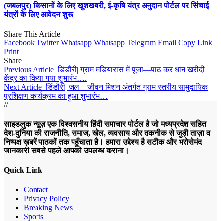
(जबलपुर) किसानों के लिए खुशखबरी, ई-कृषि यंत्र अनुदान पोर्टल पर सिंचाई
यंत्रों के लिए आवेदन शुरू
Share This Article
Facebook
Twitter
Whatsapp
Whatsapp
Telegram
Email
Copy Link
Print
Share
Previous Article
डिंडौरी| ग्राम मडियारास में पूजा—पाठ कर धान खरीदी
केंद्र का किया गया शुभारंभ….
Next Article
डिंडौरी| जल—जीवन मिशन अंतर्गत ग्राम स्तरीय सामुदायिक
प्रशिक्षण कार्यक्रम का हुआ शुभारंभ…
//
साइडलुक न्यूज़ एक विश्वसनीय हिंदी समाचार पोर्टल है जो मध्यप्रदेश सहित
देश-दुनिया की राजनीति, समाज, खेल, व्यवसाय और तकनीक से जुड़ी ताज़ा व
निष्पक्ष ख़बरें पाठकों तक पहुँचाता है। हमारा उद्देश्य है सटीक और भरोसेमंद
जानकारी सबसे पहले आपको उपलब्ध कराना।
Quick Link
Contact
Privacy Policy
Breaking News
Sports