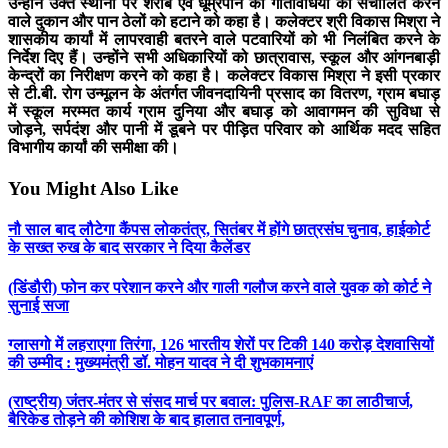
उन्होंने उक्त स्थानों पर शराब एवं धूम्रपान की गतिविधियां को संचालित करने
वाले दुकान और पान ठेलों को हटाने को कहा है। कलेक्टर श्री विकास मिश्रा ने
शासकीय कार्यां में लापरवाही बतरने वाले पटवारियों को भी निलंबित करने के
निर्देश दिए हैं। उन्होंने सभी अधिकारियों को छात्रावास, स्कूल और आंगनबाड़ी
केन्द्रों का निरीक्षण करने को कहा है। कलेक्टर विकास मिश्रा ने इसी प्रकार
से टी.बी. रोग उन्मूलन के अंतर्गत जीवनदायिनी प्रसाद का वितरण, ग्राम बघाड़
में स्कूल मरम्मत कार्य ग्राम दुनिया और बघाड़ को आवागमन की सुविधा से
जोड़ने, सर्पदंश और पानी में डूबने पर पीड़ित परिवार को आर्थिक मदद सहित
विभागीय कार्यां की समीक्षा की।
You Might Also Like
नौ साल बाद लौटेगा कैंपस लोकतंत्र, सितंबर में होंगे छात्रसंघ चुनाव, हाईकोर्ट
के सख्त रुख के बाद सरकार ने दिया कैलेंडर
(डिंडौरी) फोन कर परेशान करने और गाली गलौज करने वाले युवक को कोर्ट ने
सुनाई सजा
ग्लासगो में लहराएगा तिरंगा, 126 भारतीय शेरों पर टिकी 140 करोड़ देशवासियों
की उम्मीद : मुख्यमंत्री डॉ. मोहन यादव ने दी शुभकामनाएं
(राष्ट्रीय) जंतर-मंतर से संसद मार्च पर बवाल: पुलिस-RAF का लाठीचार्ज,
बैरिकेड तोड़ने की कोशिश के बाद हालात तनावपूर्ण,