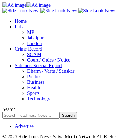
Home
India
MP
Jabalpur
Dindori
Crime Record
SCAM
Court / Ordes / Notice
Sidelook Special Report
Dharm / Vastu / Sanskar
Politics
Business
Health
Sports
Technology
Search
Advertise
© 2025 Side Look News Satya Media Network All Rights