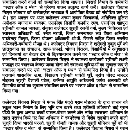
संचालित करने वालों को सम्मानित किया जाएगा। जिससे विभाग के कर्मचारी
’’स्टार ऑफ द मंथ’’ से प्रेरणा पाकर उत्कृष्ट कार्य करें। कलेक्टर विकास
मिश्रा सोमवार को कलेक्ट्रेट सभाकक्ष में आयोजित बैठक को संबोधित कर रहे
थे। इस अवसर पर अपर कलेक्टर अरूण कुमार विश्वकर्मा, अतिरिक्त पुलिस
अधीक्षक जगन्नाथ मरकाम, एसडीएम डिंडौरी बलवीर रमण, एसडीएम शहपुरा
श्रीमती काजल जावला, संयुक्त कलेक्टर सुश्री रजनी वर्मा, मुख्य चिकित्सा एवं
स्वास्थ्य अधिकारी डॉ. रमेश मरावी, जिला समन्वयक सर्व शिक्षा अभियान
राघवेन्द्र मिश्रा, जिला योजना अधिकारी ओ.पी. सिरसे सहित जिला स्तरीय
अधिकारी-कर्मचारी मौजूद थे। कलेक्टर विकास मिश्रा ने श्रीमती कुमुद धुर्वे को
छात्रावास का संचालन, साफ-सफाई, भोजन वितरण, विद्यार्थियों में अनुशासन
एवं दिनचर्या का बेहतर ढंग से क्रियान्वयन करने पर ’’स्टार ऑफ द मंथ’’ से
सम्मानित किया। कलेक्टर विकास मिश्रा ने स्वास्थ्य कार्यकर्ता श्रीमती लक्ष्मी
राजपूत उप स्वास्थ्य केन्द्र जल्दा बौना को स्वास्थ्य सुविधाओं का सुचारू रूप से
संचालन करने पर उसे ’’स्टार ऑफ द मंथ’’ से सम्मानित किया है। उन्होंने
प्राचार्य शासकीय उ.मा. विद्यालय श्रीमती पार्वती धुर्वे, ब्रांच पोस्ट मास्टर
मोहतरा सुश्री वैशाली पटेल, कनिष्ठ आपूर्ति अधिकारी जयंत असराटी को
विभागीय कार्यां का सुचारू संचालित करने पर ’’स्टार ऑफ द मंथ’’ से सम्मानित
किया गया।
कलेक्टर विकास मिश्रा ने मंगरू सिंह पंद्रो ग्राम मोहतरा के द्वारा शासन को
स्कूल भवन निर्माण के लिए भूमि दान करने तथा श्रीमती उजियारो बाई ग्राम
पोंडी के द्वारा अनाथ बच्चों पालन-पोषण करने और नर्मदा स्वच्छता अभियान के
तहत प्रारंभ किये गए मैया अभियान में स्वप्रेरणा से विशेष सहयोग करने वाली
सुश्री दिव्या भारती परस्ते, सुश्री गोमती नायक और सुश्री मोनिका धुर्वे को भी
’’स्टार ऑफ द मंथ’’ से सम्मानित किया है। कलेक्टर विकास मिश्रा ने ग्राम