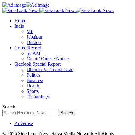
Home
India
MP
Jabalpur
Dindori
Crime Record
SCAM
Court / Ordes / Notice
Sidelook Special Report
Dharm / Vastu / Sanskar
Politics
Business
Health
Sports
Technology
Search
Advertise
© 2025 Side Look News Satya Media Network All Rights