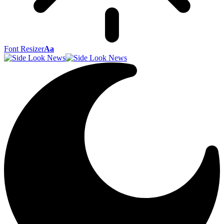
Font Resizer
Aa