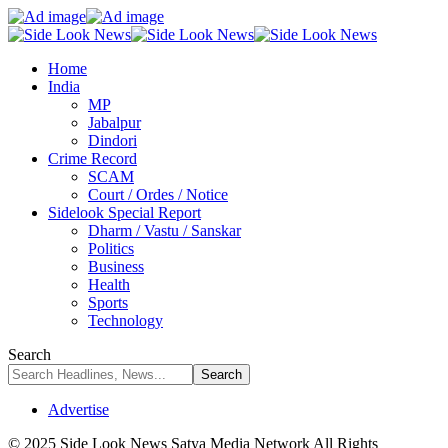
Home
India
MP
Jabalpur
Dindori
Crime Record
SCAM
Court / Ordes / Notice
Sidelook Special Report
Dharm / Vastu / Sanskar
Politics
Business
Health
Sports
Technology
Search
Advertise
© 2025 Side Look News Satya Media Network All Rights