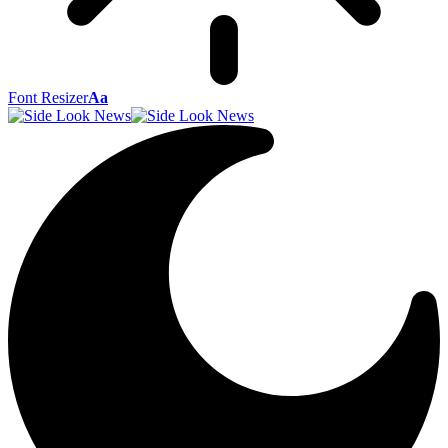
Font Resizer
Aa