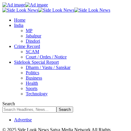
Home
India
MP
Jabalpur
Dindori
Crime Record
SCAM
Court / Ordes / Notice
Sidelook Special Report
Dharm / Vastu / Sanskar
Politics
Business
Health
Sports
Technology
Search
Advertise
© 2025 Side Look News Satya Media Network All Rights