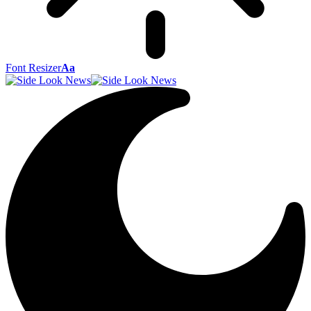
Font Resizer
Aa