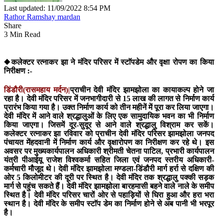
Last updated: 11/09/2022 8:54 PM
Rathor Ramshay mardan
Share
3 Min Read
◆कलेक्टर रत्नाकर झा ने मंदिर परिसर में स्टाॅपडेम और वृक्षा रोपण का किया
निरीक्षण :-
डिंडौरी(रासमहाय मर्दन)|
प्राचीन देवी मंदिर झामझोला का कायाकल्प होने जा
रहा है। देवी मंदिर परिसर में जनभागीदारी से 15 लाख की लागत से निर्माण कार्य
प्रारंभ किया गया है। उक्त निर्माण कार्य को तीन महीनें में पूरा कर लिया जाएगा।
देवी मंदिर में आने वाले श्रद्धालुओं के लिए एक सामुदायिक भवन का भी निर्माण
किया जाएगा। जिसमें दूर-सुदूर से आने वाले श्रद्धालु विश्राम कर सकें।
कलेक्टर रत्नाकर झा रविवार को प्राचीन देवी मंदिर परिसर झामझोला जनपद
पंचायत मेंहदवानी में निर्माण कार्य और वृक्षारोपण का निरीक्षण कर रहे थे। इस
अवसर पर मुख्यकार्यपालन अधिकारी श्रीमती चेतना पाटिल, प्रभारी कार्यपालन
यंत्री पीआईयू राजेश विश्वकर्मा सहित जिला एवं जनपद स्तरीय अधिकारी-
कर्मचारी मौजूद थे। देवी मंदिर झामझोला मण्डला-डिंडौरी मार्ग हर्रा से दक्षिण की
ओर 5 किलोमीटर की दूरी पर स्थित है। देवी मंदिर तक श्रद्धालु पक्की सड़क
मार्ग से पहुंच सकते हैं। देवी मंदिर झामझोला बारहमासी बहने वाले नाले के समीप
स्थित है। देवी मंदिर परिसर चारों ओर से पहाड़ियों से घिरा हुआ और हरा भरा
स्थान है। देवी मंदिर के समीप स्टाॅप डेम का निर्माण होने से अब पानी भी भरपूर
है।