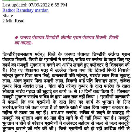
Last updated: 07/09/2022 6:55 PM
Rathor Ramshay mardan
Share
2 Min Read
◆ जनपद पंचायत डिण्डौरी अंतर्गत ग्राम पंचायत टिकरी- पिपरी
का मामला:-
डिण्डौरी(रामसहाय मर्दन)
| जिलें के जनपद पंचायत डिण्डौरी अंर्तगत ग्राम
पंचायत टिकरी- पिपरी के ग्रामीणों ने सरपंच, सचिव पर मनरेगा के तहत किए गए
कार्य का मजदूरी भुगतान न करने का आरोप लगाते हुए कलेक्टर से शिकायत की
हैं। दिए गए शिकायत पत्र में उल्लेख किया गया कि टिकरी-पिपरी निवासी
महेन्द्र कुमार पिता थान सिहं, कमलवती पति महेन्द्र, यशवंत लाल पिता सुकलू
लाल, अवन कुमार पिता डमारी लाल, बिकनी बाई पति विसम्हर लाल, राकेश
कुमार पिता यशवंत लाल , गीता पति नरेन्द्र कुमार के द्वारा मनरेगा के तहत
सोकता नाडेव गड्ढा की खुदाई का कार्य 16 से 17 दिनों तक किया हैं। जिसका
मजदूरी भुगतान सरपंच सचिव के द्वारा आज तक नहीं किया । ग्रामीणों जानकारी
में बताया कि जब ग्रामीणों के द्वारा किए गए कार्य के भुगतान के लिए
सरपंच,सचिव को कहा जाता है तो आपके खाते में डाल दिया जाएगा कहकर 06
महीना से टाला जा रहा हैं। बार-बार सरपंच, सचिव से कहने के बावजूद भी
मजदूरी का भुगतान आज 06 माह बीत जाने के भी नहीं किया गया है। मजदूरी
भुगतान न होने से परेशान ग्रामीणों ने कलेक्टर महोदय से जल्द से जल्द मजदूरी
भुगतान कराने की मांग की थी। जिसे ग्रामीणों को हो रही आर्थिक तंगी से