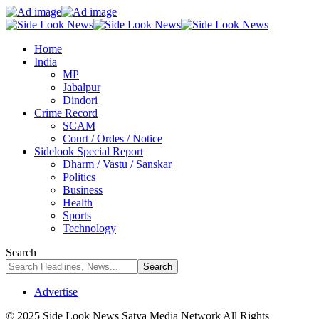
Home
India
MP
Jabalpur
Dindori
Crime Record
SCAM
Court / Ordes / Notice
Sidelook Special Report
Dharm / Vastu / Sanskar
Politics
Business
Health
Sports
Technology
Search
Advertise
© 2025 Side Look News Satya Media Network All Rights