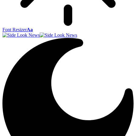
Font Resizer
Aa