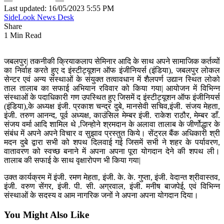
Last updated: 16/05/2023 5:55 PM
SideLook News Desk
Share
1 Min Read
जबलपुर| तकनीकी क्रियाकलाप सेमिनार आदि के साथ अपने सामाजिक कर्तव्यों
का निर्वाह करते हुए द इंस्टीट्यूशन ऑफ इंजीनियर्स (इंडिया), जबलपुर लोकल
सेन्टर एवं अन्य संस्थाओं के संयुक्त तत्वावधान में शैलपर्ण उद्यान स्थित लोको
ताल तालाब का सफाई अभियान रविवार को किया गया| आयोजन में विभिन्न
संस्थाओं के पदाधिकारी गण उपस्थित हुए जिसमें द इंस्टीट्यूशन ऑफ इंजीनियर्स
(इंडिया),के अध्यक्ष इंजी. प्रकाश चन्द्र दुबे, मानसेवी सचिव,इंजी. संजय मेहता,
इंजी. तरुण आनन्द, पूर्व अध्यक्ष, काउंसिल मेम्बर इंजी. राकेश राठौर, मेम्बर डाँ.
संजय वर्मा आदि शामिल थे ,जिन्होने श्रमदान के अलावा तालाब के जीर्णोद्धार के
संबंध में अपने अपने विचार व सुझाव प्रस्तुत किये। सेंट्रल बैंक अधिकारी श्री
मदन दुबे द्वारा सभी को शपथ दिलवाई गई जिसमें सभी ने शहर के पर्यावरण,
वातावरण को स्वच्छ बनाने में अपना अपना पूरा योगदान देने की शपथ ली।
तालाब की सफाई के साथ वृक्षारोपण भी किया गया|
उक्त कार्यक्रम में इंजी. रमण मेहता, इंजी. के. के. गुप्ता, इंजी. वेदान्त श्रीवास्तव,
इंजी. वरुण सेंगर, इंजी. पी. सी. अग्रवाल, इंजी. मनीष बाजपेई, एवं विभिन्न
संस्थाओं के सदस्य व आम नागरिक जनों ने अपना अपना योगदान दिया।
You Might Also Like