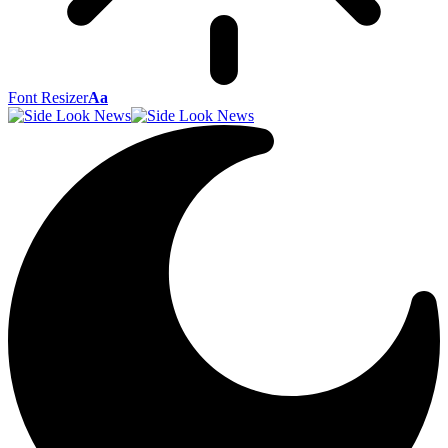
Font Resizer
Aa