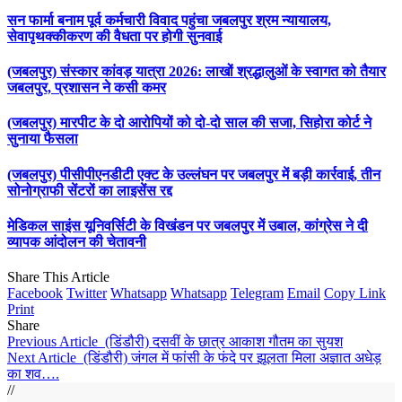
सन फार्मा बनाम पूर्व कर्मचारी विवाद पहुंचा जबलपुर श्रम न्यायालय,
सेवापृथक्कीकरण की वैधता पर होगी सुनवाई
(जबलपुर) संस्कार कांवड़ यात्रा 2026: लाखों श्रद्धालुओं के स्वागत को तैयार
जबलपुर, प्रशासन ने कसी कमर
(जबलपुर) मारपीट के दो आरोपियों को दो-दो साल की सजा, सिहोरा कोर्ट ने
सुनाया फैसला
(जबलपुर) पीसीपीएनडीटी एक्ट के उल्लंघन पर जबलपुर में बड़ी कार्रवाई, तीन
सोनोग्राफी सेंटरों का लाइसेंस रद्द
मेडिकल साइंस यूनिवर्सिटी के विखंडन पर जबलपुर में उबाल, कांग्रेस ने दी
व्यापक आंदोलन की चेतावनी
Share This Article
Facebook
Twitter
Whatsapp
Whatsapp
Telegram
Email
Copy Link
Print
Share
Previous Article
(डिंडौरी) दसवीं के छात्र आकाश गौतम का सुयश
Next Article
(डिंडौरी) जंगल में फांसी के फंदे पर झूलता मिला अज्ञात अधेड़
का शव….
//