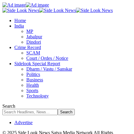
Home
India
MP
Jabalpur
Dindori
Crime Record
SCAM
Court / Ordes / Notice
Sidelook Special Report
Dharm / Vastu / Sanskar
Politics
Business
Health
Sports
Technology
Search
Advertise
© 2025 Side Look News Satya Media Network All Rights