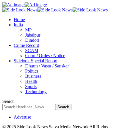
Home
India
MP
Jabalpur
Dindori
Crime Record
SCAM
Court / Ordes / Notice
Sidelook Special Report
Dharm / Vastu / Sanskar
Politics
Business
Health
Sports
Technology
Search
Advertise
© 2025 Side Look News Satya Media Network All Rights