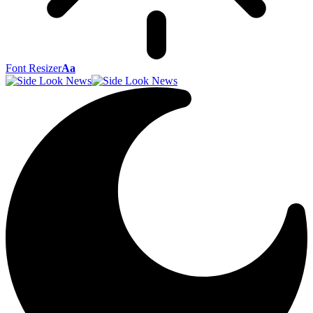
Font Resizer
Aa