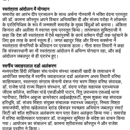
स्वतंत्रता आंदोलन में योगदान
समारोह का आरंभ दीप प्रज्वलन के साथ अर्चना गोस्वामी ने भक्ति वंदना प्रस्तुत
की डॉ. कामना कौस्तुभ अपने विचार अभिव्यक्ति दी और संजय परोहा ने लोकमत
के प्रतिनिधित्व के रूप में जन्मशती समारोह के मुख्य बिंदुओं को बताया। अंकिता
किनारा और अलीशा ने स्वागत नृत्य प्रस्तुत किया। तत्पश्चात सुमित्राजी ने
कहा कि देश की स्वतंत्रता में ऐसे महापुरुषों के कार्य वर्तमान पीढ़ी तक पहुंचाने के
लिए इस तरह के कार्य स्तुत्य हैं। जगत बहादुर सिंह और विनय सक्सेना ने
स्वतंत्रता सेनानियों के बलिदान पर प्रकाश डाला। गीता शरत तिवारी ने कहा
कि संस्कारधानी का भी स्वतंत्रता आंदोलन में अभिन्न योगदान रहा, और कई
आंदोलन जबलपुर से ही प्रारंभ हुए।
स्वर्गीय जवाहरलाल दर्डा अलंकरण
मध्यप्रदेश हिंदी लेखिका संघ पाथेय संस्था जाबाली खादी के तत्वाधान में
आयोजित समारोह में स्वर्गीय जवाहरलाल दर्डा अलंकरण अभय तिवारी वरिष्ठ
साहित्यकार, स्वतन्त्रा संग्राम सेनानी वंशज गंगा चरण मिश्र वरिष्ठ संपादक,
डॉ. राजेश पांडे राज्य विज्ञान संस्थान, डॉ. वंदना परोहा सहायक प्राध्यापक
जीएस कॉलेज, सारिका पांडे एसडीओपी पाटन, रितु उपाध्याय एसआई थाना
ग्वारीघाट, शिविन आहूजा डायरेक्टर आईआईएफटी, शुभम शुक्ला सह संपादक
हरिभूमि, डॉ. संजय मिश्रा संयुक्त संचालक स्वास्थ्य जबलपुर, स्मिता मिश्रा
समाजसेवी, श्रेया खंडेलवाल ब्रांड एंबेसडर स्वच्छता अभियान जबलपुर स्मार्ट
सिटी को शॉल श्रीफल अलंकरण मान पत्र देकर अलंकृत किया गया। समारोह
में वरिष्ठ साहित्यकार पत्रकार डॉ. राजकुमार सुमित्र के संदेश का वाचन किया
गया। आयोजन का संचालन डॉ. कामना श्रीवास्तव कौस्तुभ ने और राजेश
पाठक प्रवीण ने किया।