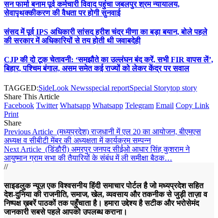
सन फार्मा बनाम पूर्व कर्मचारी विवाद पहुंचा जबलपुर श्रम न्यायालय,
सेवापृथक्कीकरण की वैधता पर होगी सुनवाई
संसद में पूर्व IPS अधिकारी सांसद हरीश चंद्र मीणा का बड़ा बयान, बोले पहले
की सरकार में अधिकारियों से तय होती थी जवाबदेही
CJP की दो टूक चेतावनी: ‘समझौते का उल्लंघन बंद करें, सभी FIR वापस लें’,
बिहार, पश्चिम बंगाल, असम समेत कई राज्यों को लेकर केंद्र पर सवाल
TAGGED:
SideLook News
special report
Special Story
top story
Share This Article
Facebook
Twitter
Whatsapp
Whatsapp
Telegram
Email
Copy Link
Print
Share
Previous Article
(मध्यप्रदेश) राजधानी में एल 20 का आयोजन, बीएमएस
अध्यक्ष व सीबीटी मेंबर की अध्यक्षता में कार्यक्रम सम्पन्न
Next Article
(डिंडौरी) अमरपुर जनपद सीईओ आधार सिंह कुशराम ने
आयुष्मान ग्राम सभा की तैयारियों के संबंध में ली समीक्षा बैठक…
//
साइडलुक न्यूज़ एक विश्वसनीय हिंदी समाचार पोर्टल है जो मध्यप्रदेश सहित
देश-दुनिया की राजनीति, समाज, खेल, व्यवसाय और तकनीक से जुड़ी ताज़ा व
निष्पक्ष ख़बरें पाठकों तक पहुँचाता है। हमारा उद्देश्य है सटीक और भरोसेमंद
जानकारी सबसे पहले आपको उपलब्ध कराना।