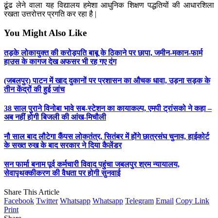
ढूंढ लेने वाला यह विद्यालय हमेशा आधुनिक शिक्षण पद्धतियों की आधारशिला
रखता उत्तरोत्तर प्रगति कर रहा है |
You Might Also Like
तड़के लोकायुक्त की करोड़पति बाबू के ठिकाने पर छापा, जमीन-मकान-फार्म
हाउस के कागज देख अफसर भी रह गए दंग
(जबलपुर) पाटन में खाद दुकानों पर प्रशासन का औचक धावा, उड़ना सड़क के
तीन केंद्रों की हुई जांच
38 साल पुराने विनोबा भावे सब-स्टेशन का कायाकल्प, एमपी ट्रांसको ने कहा –
अब नहीं होगी बिजली की आंख-मिचौली
नौ साल बाद लौटेगा कैंपस लोकतंत्र, सितंबर में होंगे छात्रसंघ चुनाव, हाईकोर्ट
के सख्त रुख के बाद सरकार ने दिया कैलेंडर
सन फार्मा बनाम पूर्व कर्मचारी विवाद पहुंचा जबलपुर श्रम न्यायालय,
सेवापृथक्कीकरण की वैधता पर होगी सुनवाई
Share This Article
Facebook
Twitter
Whatsapp
Whatsapp
Telegram
Email
Copy Link
Print