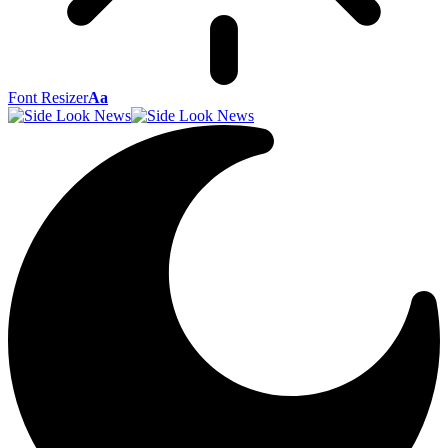
Font Resizer
Aa