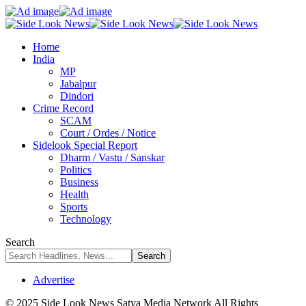
Home
India
MP
Jabalpur
Dindori
Crime Record
SCAM
Court / Ordes / Notice
Sidelook Special Report
Dharm / Vastu / Sanskar
Politics
Business
Health
Sports
Technology
Search
Advertise
© 2025 Side Look News Satya Media Network All Rights