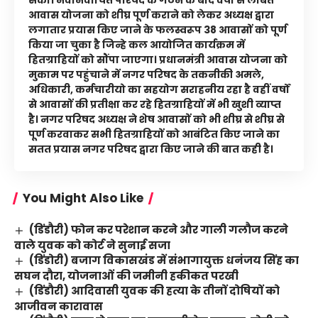
सका। नवनिर्वाचित परिषद के गठन के बाद वर्षों से लंबित
आवास योजना को शीघ्र पूर्ण कराने को लेकर अध्यक्ष द्वारा
लगातार प्रयास किए जाने के फलस्वरूप 38 आवासों को पूर्ण
किया जा चुका है जिन्हे कल आयोजित कार्यक्रम में
हितग्राहियों को सौंपा जाएगा। प्रधानमंत्री आवास योजना को
मुकाम पर पहुंचाने में नगर परिषद के तकनीकी अमले,
अधिकारी, कर्मचारीयो का सहयोग सराहनीय रहा है वहीं वर्षों
से आवासों की प्रतीक्षा कर रहे हितग्राहियों में भी खुशी व्याप्त
है। नगर परिषद अध्यक्ष ने शेष आवासों को भी शीघ्र से शीघ्र से
पूर्ण करवाकर सभी हितग्राहियों को आबंटित किए जाने का
सतत प्रयास नगर परिषद द्वारा किए जाने की बात कही है।
You Might Also Like
(डिंडौरी) फोन कर परेशान करने और गाली गलौज करने
वाले युवक को कोर्ट ने सुनाई सजा
(डिंडोरी) बजाग विकासखंड में संभागायुक्त धनंजय सिंह का
सघन दौरा, योजनाओं की जमीनी हकीकत परखी
(डिंडौरी) आदिवासी युवक की हत्या के तीनों दोषियों को
आजीवन कारावास