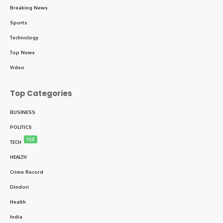
Breaking News
Sports
Technology
Top News
Video
Top Categories
BUSINESS
POLITICS
Hot
TECH
HEALTH
Crime Record
Dindori
Health
India