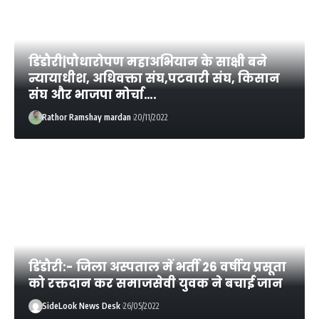
डिंडौरी|पौधारोपण महाअभियान के साक्षी बने
न्यायाधीश, अधिवक्ता संघ,पटवारी संघ, किसान
संघ और भाजपा मोर्चा….
Rathor Ramshay mardan
20/11/2022
डिंडौरी:- जिला अस्पताल में भर्ती 26 वर्षीय प्रसूता
को रक्तदान कर समाजसेवी युवक ने बचाई जान
SideLook News Desk
26/05/2022