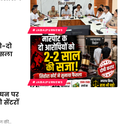
#JABALPURNEWS
ो-दो
ैसला
#JABALPURNEWS
ंघन पर
सेंटरों
भाग की…