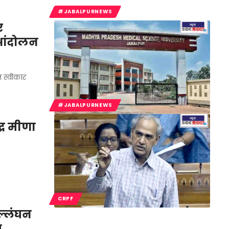
#JABALPURNEWS
र
क आंदोलन
 स्वीकार
#JABALPURNEWS
द्र मीणा
CRPF
ल्लंघन
म