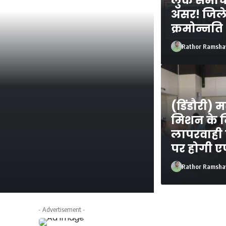
लुक समाचा
असर! जिले 
क्रमोन्नत
Rathor Ramsha
TOP NEWS
णे इंटीग्रल रिंग
(डिंडौरी) 
दी मंजूरी
मिशन के निर
लापरवाही 
ष्ट्र के ठाणे इंटीग्रल रिंग मेट्रो रेल प्रोजेक्ट
पर होगी 
Rathor Ramsha
SideLook News 
- Advertisement -