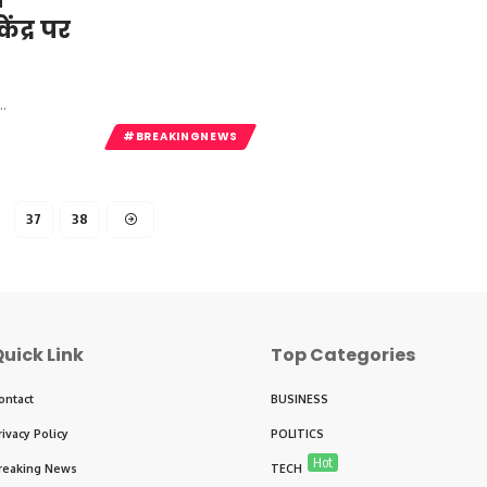
ंद्र पर
…
#BREAKINGNEWS
37
38
uick Link
Top Categories
ontact
BUSINESS
rivacy Policy
POLITICS
Hot
reaking News
TECH