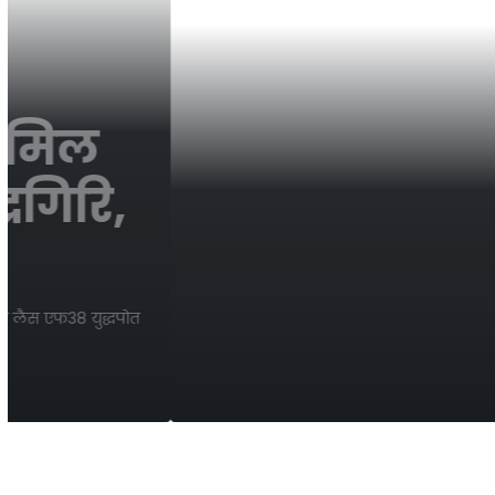
GOV. POLICY / ORDER / SCHEME
INDIA
TECHNOLOGY
(राष्ट्रीय) कैबिनेट ने ठा
मेट्रो रेल परियोजना को 
साईडलुक। प्रधानमंत्री नरेन्द्र मोदी की अध्यक्षता में केंद्रीय मंत्रिमंडल ने महारा
कॉरिडोर को…
SideLook News Desk
17/08/2024