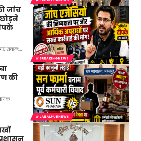
#JABALPURNEWS
की जांच
छोड़ने
ीपके
 उठाए सवाल;…
#BREAKINGNEWS
ंचा
रण की
्योगिक
#JABALPURNEWS
ाखों
 प्रशासन