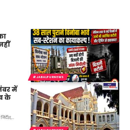
का
नहीं
#JABALPURNEWS
बर में
ख के
िर्देश,…