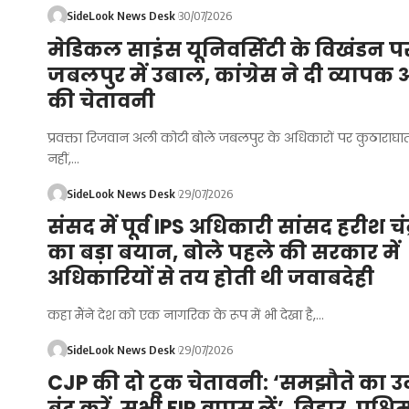
SideLook News Desk
30/07/2026
मेडिकल साइंस यूनिवर्सिटी के विखंडन प
जबलपुर में उबाल, कांग्रेस ने दी व्याप
की चेतावनी
प्रवक्ता रिजवान अली कोटी बोले जबलपुर के अधिकारों पर कुठाराघात
नहीं,…
SideLook News Desk
29/07/2026
संसद में पूर्व IPS अधिकारी सांसद हरीश चं
का बड़ा बयान, बोले पहले की सरकार में
अधिकारियों से तय होती थी जवाबदेही
कहा मैंने देश को एक नागरिक के रूप में भी देखा है,…
SideLook News Desk
29/07/2026
CJP की दो टूक चेतावनी: ‘समझौते का उ
बंद करें, सभी FIR वापस लें’, बिहार, पश्चि