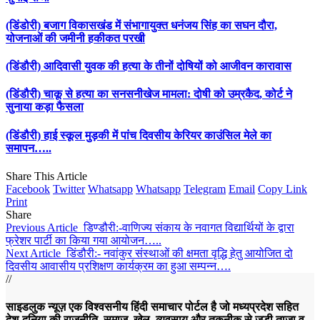
(डिंडोरी) बजाग विकासखंड में संभागायुक्त धनंजय सिंह का सघन दौरा,
योजनाओं की जमीनी हकीकत परखी
(डिंडौरी) आदिवासी युवक की हत्या के तीनों दोषियों को आजीवन कारावास
(डिंडौरी) चाकू से हत्या का सनसनीखेज मामला: दोषी को उम्रकैद, कोर्ट ने
सुनाया कड़ा फैसला
(डिंडौरी) हाई स्कूल मुड़की में पांच दिवसीय केरियर काउंसिल मेले का
समापन…..
Share This Article
Facebook
Twitter
Whatsapp
Whatsapp
Telegram
Email
Copy Link
Print
Share
Previous Article
डिण्डौरी:-वाणिज्य संकाय के नवागत विद्यार्थियों के द्वारा
फ्रेशर पार्टी का किया गया आयोजन…..
Next Article
डिंडौरी:- नवांकुर संस्थाओं की क्षमता वृद्धि हेतु आयोजित दो
दिवसीय आवासीय प्रशिक्षण कार्यक्रम का हुआ सम्पन्न….
//
साइडलुक न्यूज़ एक विश्वसनीय हिंदी समाचार पोर्टल है जो मध्यप्रदेश सहित
देश-दुनिया की राजनीति, समाज, खेल, व्यवसाय और तकनीक से जुड़ी ताज़ा व