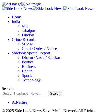
Home
India
MP
Jabalpur
Dindori
Crime Record
SCAM
Court / Ordes / Notice
Sidelook Special Report
Dharm / Vastu / Sanskar
Politics
Business
Health
Sports
Technology
Search
Advertise
© 2025 Side Look News Satya Media Network All Rights