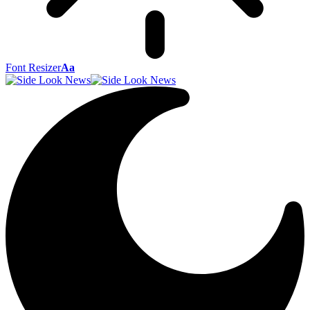
Font Resizer
Aa