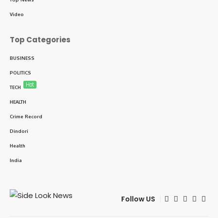
Video
Top Categories
BUSINESS
POLITICS
Hot
TECH
HEALTH
Crime Record
Dindori
Health
India
Follow US