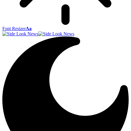
Font Resizer
Aa