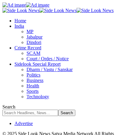
Home
India
MP
Jabalpur
Dindori
Crime Record
SCAM
Court / Ordes / Notice
Sidelook Special Report
Dharm / Vastu / Sanskar
Politics
Business
Health
Sports
Technology
Search
Advertise
© 2025 Side Look News Satya Media Network All Rights