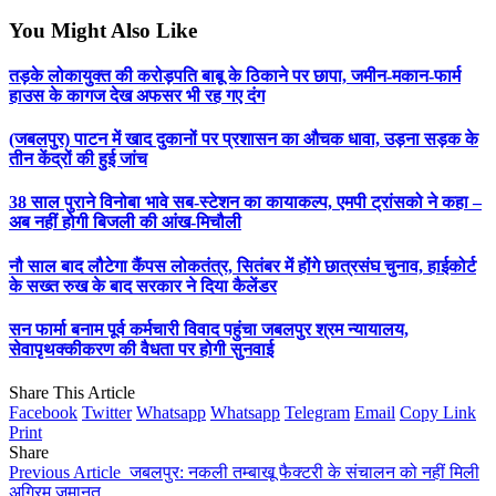
You Might Also Like
तड़के लोकायुक्त की करोड़पति बाबू के ठिकाने पर छापा, जमीन-मकान-फार्म
हाउस के कागज देख अफसर भी रह गए दंग
(जबलपुर) पाटन में खाद दुकानों पर प्रशासन का औचक धावा, उड़ना सड़क के
तीन केंद्रों की हुई जांच
38 साल पुराने विनोबा भावे सब-स्टेशन का कायाकल्प, एमपी ट्रांसको ने कहा –
अब नहीं होगी बिजली की आंख-मिचौली
नौ साल बाद लौटेगा कैंपस लोकतंत्र, सितंबर में होंगे छात्रसंघ चुनाव, हाईकोर्ट
के सख्त रुख के बाद सरकार ने दिया कैलेंडर
सन फार्मा बनाम पूर्व कर्मचारी विवाद पहुंचा जबलपुर श्रम न्यायालय,
सेवापृथक्कीकरण की वैधता पर होगी सुनवाई
Share This Article
Facebook
Twitter
Whatsapp
Whatsapp
Telegram
Email
Copy Link
Print
Share
Previous Article
जबलपुर: नकली तम्बाखू फैक्टरी के संचालन को नहीं मिली
अग्रिम जमानत