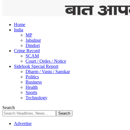
Home
India
MP
Jabalpur
Dindori
Crime Record
SCAM
Court / Ordes / Notice
Sidelook Special Report
Dharm / Vastu / Sanskar
Politics
Business
Health
Sports
Technology
Search
Advertise