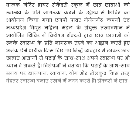
बालक मंदिर हायर सेकेंडरी स्कूल में छात्र छात्राओं को
स्वास्थ्य के प्रति जागरूक करने के उद्वेश्य से शिविर का
आयोजन किया गया। एमपी पावर मैनेजमेंट कंपनी एंव
मध्यप्रदेश विद्युत महिला मंडल के संयुक्त तत्वावधान में
आयोजित शिविर में विशेषज्ञ डॉक्टरों द्वारा छात्र छात्राओं को
उनके स्वास्थ्य के प्रति जागरूक रहने का आह्वान करते हुए
अनेक ऐसे बारीक टिप्स दिए गए जिन्हें व्यवहार में लाकर छात्र
छात्राएं आसानी से पढ़ाई के साथ-साथ अपने स्वास्थ्य पर भी
ध्यान दे सकते है। विशेषज्ञों ने बताया कि पढ़ाई के साथ-साथ
समय पर खानपान, व्यायाम, योग और खेलकूद किस तरह
बेहतर स्वास्थ्य बनाए रखने में मदद करते हैं। डॉक्टरों ने छात्र-
छात्राओं के लिए पर्याप्त नींद लेने की आवश्यकता पर भी
अपने विचार रखे। मोबाइल के साथ जंक फूड का कम से कम
इस्तेमाल भी स्वस्थ रहने में सहायक रहता है। डॉक्टरों ने छात्रों
को पढ़ाई के तनाव से मुक्त रहकर सहज रूप से पढ़ाई किए
जाने की जरूरत भी बतायी इस अवसर पर एम पी पावर
Continue Reading
मैनेजमेंट कंपनी के सीजीएम श्री राजीव गुप्ता एवं उप
महाप्रबंधक श्री आलोक श्रीवास्तव, मध्य प्रदेश विद्युत महिला