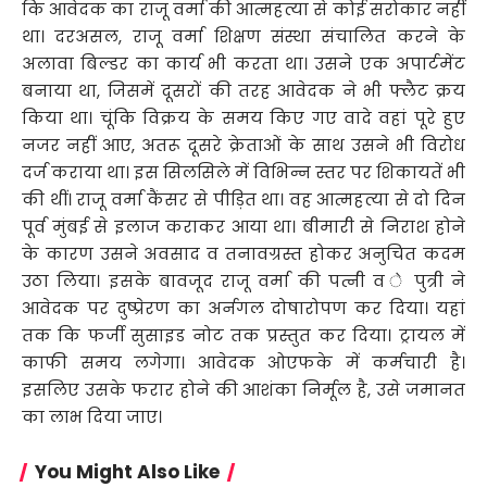
कि आवेदक का राजू वर्मा की आत्महत्या से कोई सरोकार नहीं
था। दरअसल, राजू वर्मा शिक्षण संस्था संचालित करने के
अलावा बिल्डर का कार्य भी करता था। उसने एक अपार्टमेंट
बनाया था, जिसमें दूसरों की तरह आवेदक ने भी फ्लैट क्रय
किया था। चूंकि विक्रय के समय किए गए वादे वहां पूरे हुए
नजर नहीं आए, अतरू दूसरे क्रेताओं के साथ उसने भी विरोध
दर्ज कराया था। इस सिलसिले में विभिन्न स्तर पर शिकायतें भी
की थीं। राजू वर्मा कैंसर से पीड़ित था। वह आत्महत्या से दो दिन
पूर्व मुंबई से इलाज कराकर आया था। बीमारी से निराश होने
के कारण उसने अवसाद व तनावग्रस्त होकर अनुचित कदम
उठा लिया। इसके बावजूद राजू वर्मा की पत्नी व े पुत्री ने
आवेदक पर दुष्प्रेरण का अर्नगल दोषारोपण कर दिया। यहां
तक कि फर्जी सुसाइड नोट तक प्रस्तुत कर दिया। ट्रायल में
काफी समय लगेगा। आवेदक ओएफके में कर्मचारी है।
इसलिए उसके फरार होने की आशंका निर्मूल है, उसे जमानत
का लाभ दिया जाए।
You Might Also Like