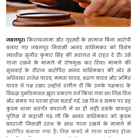
जबलपुर।
किरायानामा और गृहस्थी के सामान बिना आरोपी
बनाए गए जबलपुर निवासी आनंद वाशिमकर को विशेष
न्याधीश सुजीत कुमार सिंह की अदालत ने राहत दे दी। उसे
गांजा रखने के मामले में दोषमुक्त कर दिया। मामले की
सुनवाई के दौरान आरोपित आनंद वाशिमकर की ओर से
अधिवक्ता राजेश यादव, ममता यादव, अरुण यादव और अमित
यादव ने पक्ष रखा। उन्होंने दलील दी कि उनके पक्षकार के
विरुद्ध दुर्भावनावश झूठा प्रकरण दर्ज किया गया था। जिस दिन
और समय पर घटना होना बताई गई, उस दिन व समय पर वह
कुंडम थाना अंतर्गत बघराजी में था ही नहीं। इसके बावजूद
पुलिस ने कहानी गढ़ ली कि आनंद वाशिमकर को कुंडम
बघराजी निवासी रतन के साथ गांजा रखने के मामले में
आरोपित बनाया गया है। जिस कमरे में गांजा बरामद होना